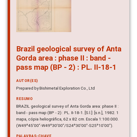
Brazil geological survey of Anta
Gorda area : phase II : band -
pass map (BP - 2) : PL. II-18-1
AUTOR(ES)
Prepared by Bishimetal Exploration Co., Ltd
RESUMO
BRAZIL geological survey of Anta Gorda area: phase II :
band - pass map (BP - 2) : PL. II-18-1. [S.l.]: [s.n.], 1982. 1
mapa, cópia heliográfica, 62 x 82 cm. Escala 1:100.000.
(W49º45'00"-W49º30'00"/S24º30'00"-S25º10'00").
PALAVRAS-CHAVE