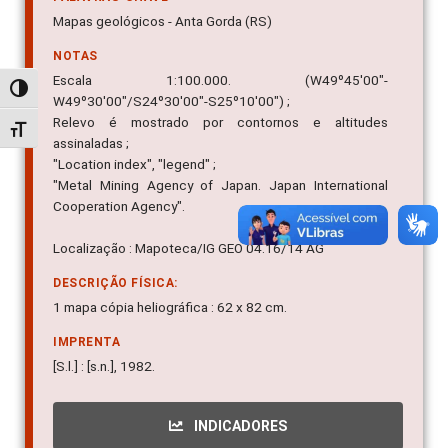
Mapas geológicos - Anta Gorda (RS)
NOTAS
Escala 1:100.000. (W49º45'00"-
Alternar alto contraste
W49º30'00"/S24º30'00"-S25º10'00") ;
Relevo é mostrado por contornos e altitudes
Alternar tamanho da fonte
assinaladas ;
"Location index", "legend" ;
"Metal Mining Agency of Japan. Japan International
Cooperation Agency".
Localização : Mapoteca/IG GEO 04.16/14 AG
DESCRIÇÃO FÍSICA:
1 mapa cópia heliográfica : 62 x 82 cm.
IMPRENTA
[S.l.] : [s.n.], 1982.
INDICADORES