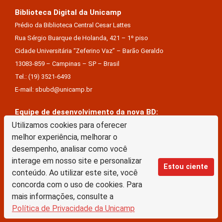
Biblioteca Digital da Unicamp
Prédio da Biblioteca Central Cesar Lattes
Rua Sérgio Buarque de Holanda, 421 – 1º piso
Cidade Universitária “Zeferino Vaz” – Barão Geraldo
13083-859 – Campinas – SP – Brasil
Tel.: (19) 3521-6493
E-mail: sbubd@unicamp.br
Equipe de desenvolvimento da nova BD:
Keite Aparecida Duarte
Utilizamos cookies para oferecer
melhor experiência, melhorar o
Márcio Vinícius De Jesus Almeida
desempenho, analisar como você
Saul Victor De Castro E Silva
interage em nosso site e personalizar
Estou ciente
conteúdo. Ao utilizar este site, você
A Biblioteca Digital da Unicamp está licenciado com uma Licença Creative Commons –
concorda com o uso de cookies. Para
Atribuição Sem Derivações 4.0 Internacional
mais informações, consulte a
Política de Privacidade da Unicamp