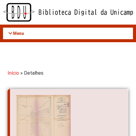
Acessar
o
conteúdo
Menu
Início
» Detalhes