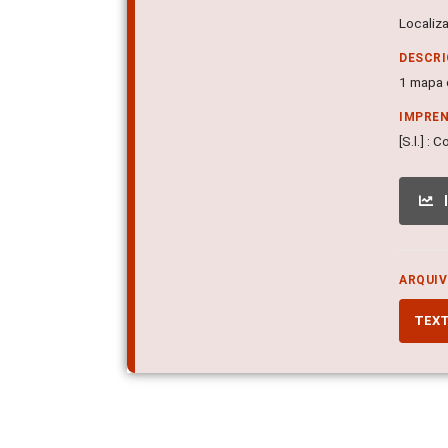
Localiz
DESCRI
1 mapa c
IMPRE
[S.l.] :
ARQUIV
TEX