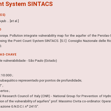
nt System SINTACS
ES)
ub ... [et al.]
O
oraya. Pollution integrate vulnerability map for the aquifer of the Perola
 using the Point Count System SINTACS. [S.l.]: Consiglio Nazionale delle R
0.
RAS-CHAVE
e vulnerabilidade - São Paulo (Estado)
:10.000 ;
subaquático representado por pontos de profundidade;
" ;
sertos ;
al Research Council of Italy (CNR) - National Group for Prevention of Hydr
ion of the vulnerability of aquifers" prof. Massimo Civita co-ordinator. Operati
azione G.N.D.C.I. nº 2415".