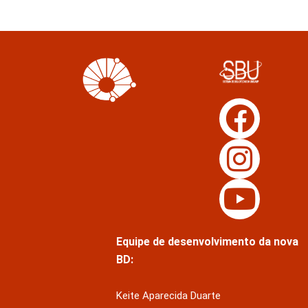
Equipe de desenvolvimento da nova
BD:
Keite Aparecida Duarte
Márcio Vinícius de Jesus Almeida
Saul Victor de Castro e Silva