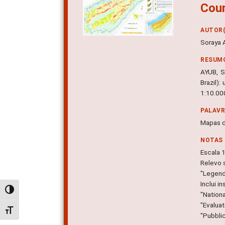
Cou
AUTOR(
Soraya Ay
RESUM
AYUB, S
Brazil):
1:10.00
PALAV
Mapas d
NOTAS
Escala 1
Relevo 
"Legend
Inclui in
Alternar alto contraste
"Nation
"Evaluat
Alternar tamanho da fonte
"Pubblic