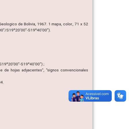
eologico de Bolivia, 1967. 1 mapa, color., 71 x 52
00"/S19º20'00"-S19º40'00").
S19º20'00"-S19º40'00") ;
ice de hojas adyacentes", "signos convencionales
34.