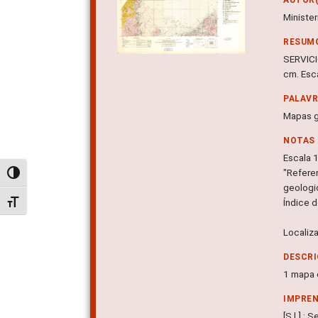
Minister
RESUM
SERVICI
cm. Esc
PALAV
Mapas g
NOTAS
Escala 
"Refere
Alternar alto contraste
geologi
Índice 
Alternar tamanho da fonte
Localiz
DESCRI
1 mapa c
IMPRE
[S.l.] :