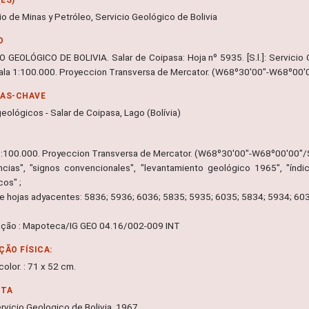
io de Minas y Petróleo, Servicio Geológico de Bolivia
O
O GEOLÓGICO DE BOLIVIA. Salar de Coipasa: Hoja nº 5935. [S.l.]: Servicio G
ala 1:100.000. Proyeccion Transversa de Mercator. (W68º30'00"-W68º00'
RAS-CHAVE
eológicos - Salar de Coipasa, Lago (Bolívia)
1:100.000. Proyeccion Transversa de Mercator. (W68º30'00"-W68º00'00"/
ncias", "signos convencionales", "levantamiento geológico 1965", "índ
cos" ;
de hojas adyacentes: 5836; 5936; 6036; 5835; 5935; 6035; 5834; 5934; 60
ação : Mapoteca/IG GEO 04.16/002-009 INT
ÇÃO FÍSICA:
olor. : 71 x 52 cm.
NTA
 Servicio Geologico de Bolivia, 1967.