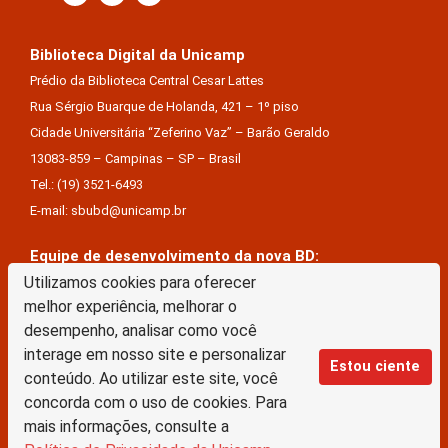
Biblioteca Digital da Unicamp
Prédio da Biblioteca Central Cesar Lattes
Rua Sérgio Buarque de Holanda, 421 – 1º piso
Cidade Universitária “Zeferino Vaz” – Barão Geraldo
13083-859 – Campinas – SP – Brasil
Tel.: (19) 3521-6493
E-mail: sbubd@unicamp.br
Equipe de desenvolvimento da nova BD:
Utilizamos cookies para oferecer
Keite Aparecida Duarte
melhor experiência, melhorar o
Márcio Vinícius De Jesus Almeida
desempenho, analisar como você
Saul Victor De Castro E Silva
interage em nosso site e personalizar
Estou ciente
conteúdo. Ao utilizar este site, você
A Biblioteca Digital da Unicamp está licenciado com uma Licença Creative Commons –
concorda com o uso de cookies. Para
Atribuição Sem Derivações 4.0 Internacional
mais informações, consulte a