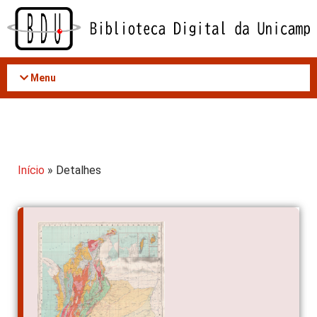
Acessar
o
conteúdo
Menu
Início
» Detalhes