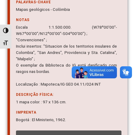
PALAVRAS-CHAVE
Mapas geológicos - Colômbia
NOTAS
Escala 1:1.500.000. (W78º00'00"-
Alternar alto contraste
W67º00'00"/N12º00'00"-S04º00'00") ;
"Convenciones" ;
Alternar tamanho da fonte
Inclui insertos: "Situacion de los territorios insulares de
Colombia", "San Andres", Providencia y Sta. Catalina",
"Malpelo" ;
O exemplar da Biblioteca do IG está danificado com
rasgos nas bordas.
Localização : Mapoteca/IG GEO 04.11/024 INT
DESCRIÇÃO FÍSICA:
1 mapa color. : 97 x 136 cm.
IMPRENTA
Bogotá : El Ministerio, 1962.