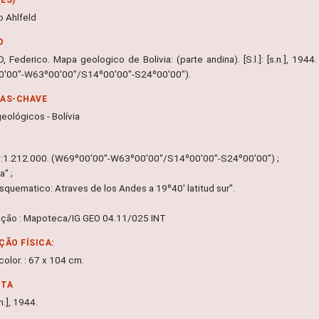
o Ahlfeld
O
, Federico. Mapa geologico de Bolivia: (parte andina). [S.l.]: [s.n.], 194
'00"-W63º00'00"/S14º00'00"-S24º00'00").
RAS-CHAVE
eológicos - Bolívia
1:1.212.000. (W69º00'00"-W63º00'00"/S14º00'00"-S24º00'00") ;
a" ;
esquematico: Atraves de los Andes a 19º40' latitud sur".
ação : Mapoteca/IG GEO 04.11/025 INT
ÇÃO FÍSICA:
olor. : 67 x 104 cm.
NTA
s.n.], 1944.