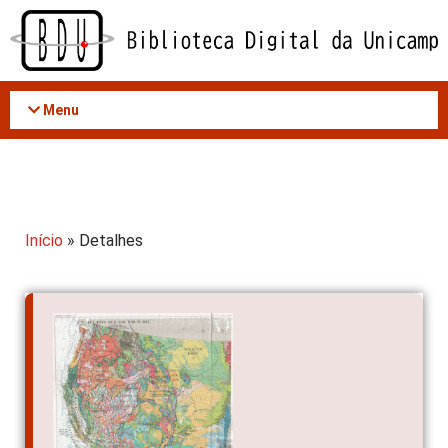
Acessar
o
conteúdo
Menu
Início
» Detalhes