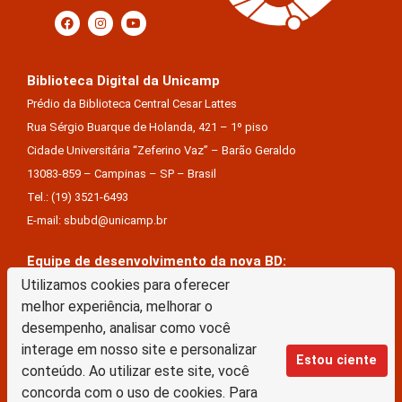
Biblioteca Digital da Unicamp
Prédio da Biblioteca Central Cesar Lattes
Rua Sérgio Buarque de Holanda, 421 – 1º piso
Cidade Universitária “Zeferino Vaz” – Barão Geraldo
13083-859 – Campinas – SP – Brasil
Tel.: (19) 3521-6493
E-mail: sbubd@unicamp.br
Equipe de desenvolvimento da nova BD:
Keite Aparecida Duarte
Utilizamos cookies para oferecer
melhor experiência, melhorar o
Márcio Vinícius De Jesus Almeida
desempenho, analisar como você
Saul Victor De Castro E Silva
interage em nosso site e personalizar
Estou ciente
conteúdo. Ao utilizar este site, você
A Biblioteca Digital da Unicamp está licenciado com uma Licença Creative Commons –
concorda com o uso de cookies. Para
Atribuição Sem Derivações 4.0 Internacional