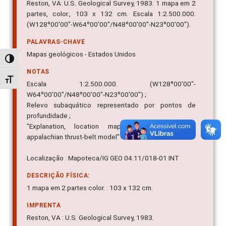
Reston, VA: U.S. Geological Survey, 1983. 1 mapa em 2
partes, color., 103 x 132 cm. Escala 1:2.500.000.
(W128º00'00"-W64º00'00"/N48º00'00"-N23º00'00").
PALAVRAS-CHAVE
Mapas geológicos - Estados Unidos
Alternar alto contraste
NOTAS
Alternar tamanho da fonte
Escala 1:2.500.000. (W128º00'00"-
W64º00'00"/N48º00'00"-N23º00'00") ;
Relevo subaquático representado por pontos de
profundidade ;
"Explanation, location map, purpose, Idealizied
appalachian thrust-belt model".
Localização : Mapoteca/IG GEO 04.11/018-01 INT
DESCRIÇÃO FÍSICA:
1 mapa em 2 partes color. : 103 x 132 cm.
IMPRENTA
Reston, VA : U.S. Geological Survey, 1983.