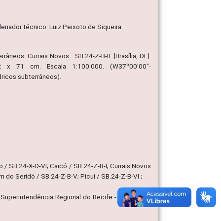
denador técnico: Luiz Peixoto de Siqueira
âneos: Currais Novos : SB.24-Z-B-II. [Brasília, DF]:
2 x 71 cm. Escala 1:100.000. (W37º00'00"-
ricos subterrâneos).
 / SB.24-X-D-VI; Caicó / SB.24-Z-B-I; Currais Novos
im do Seridó / SB.24-Z-B-V; Picuí / SB.24-Z-B-VI ;
Superintendência Regional do Recife - SUREG/RE,