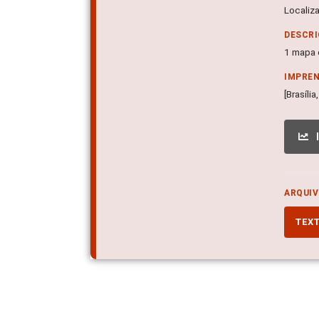
Localiz
DESCRI
1 mapa c
IMPRE
[Brasíli
ARQUIV
TEX