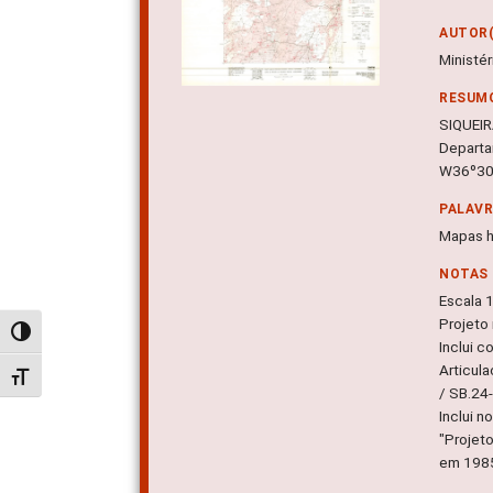
AUTOR(
Ministé
RESUM
SIQUEIRA
Depart
W36º30'
PALAV
Mapas h
NOTAS
Escala 
Projeto
Alternar alto contraste
Inclui c
Articula
Alternar tamanho da fonte
/ SB.24-
Inclui n
"Projet
em 198