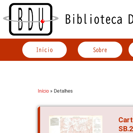
Acessar
o
conteúdo
Início
» Detalhes
Cart
SB.2