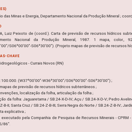
ES)
rio das Minas e Energia, Departamento Nacional da Produção Mineral ; coor
O
, Luiz Peixoto de (coord.). Carta de previsão de recursos hídricos subterr
amento Nacional da Produção Mineral, 1987. 1 mapa, color., 9
00"/S06º00'00"-S06º30'00"). (Projeto mapas de previsão de recursos híd
RAS-CHAVE
idrogeológicos - Currais Novos (RN)
1:100.000. (W37º00'00"-W36º30'00"/S06º00'00"-S06º30'00") ;
 mapas de previsão de recursos hídricos subterrâneos ;
onvenções, localização da folha, articulação da folha ;
ção da folha: Jaguaretama / SB.24-X-D-IV; Açu / SB.24-X-D-V; Pedro Avelino
Z-B-II; Santa Cruz / SB.24-Z-B-III; Serra Negra do Norte / SB.24-Z-B-IV; Jard
ota explicativa ;
o executado pela Companhia de Pesquisa de Recursos Minerais - CPRM - 
5/86".