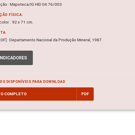
ação : Mapoteca/IG HID 04.76/003
ÇÃO FÍSICA:
olor. : 92 x 71 cm.
NTA
a, DF] : Departamento Nacional da Produção Mineral, 1987.
INDICADORES
OS DISPONÍVEIS PARA DOWNLOAD
TO COMPLETO
PDF