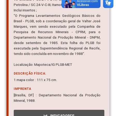
Petrolina / SC.24-V-C-III; Itamotinga / SC.24-V-D-I ;
Inclui insertos ;
"O Programa Levantamentos Geológicos Básicos do
Brasil - PLGB, sob a coordenação geral de Valter José
Marques, vem sendo executado pela Companhia de
Pesquisa de Recursos Minerais - CPRM, para o
Departamento Nacional da Produção Mineral - DNPM,
desde setembro de 1985. Esta folha do PLGB foi
executada pela Superintendência Regional de Recife,
tendo sido concluída em novembro de 1988".
Localização: Mapoteca/IG PLGB-MET
DESCRIÇÃO FÍSICA:
1 mapa color. : 111 x 75 cm.
IMPRENTA
[Brasília, DF] : Departamento Nacional da Produção
Mineral, 1988.
INDICADORES