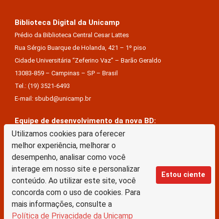
Biblioteca Digital da Unicamp
Prédio da Biblioteca Central Cesar Lattes
Rua Sérgio Buarque de Holanda, 421 – 1º piso
Cidade Universitária “Zeferino Vaz” – Barão Geraldo
13083-859 – Campinas – SP – Brasil
Tel.: (19) 3521-6493
E-mail: sbubd@unicamp.br
Equipe de desenvolvimento da nova BD:
Utilizamos cookies para oferecer
Keite Aparecida Duarte
melhor experiência, melhorar o
Márcio Vinícius De Jesus Almeida
desempenho, analisar como você
Saul Victor De Castro E Silva
interage em nosso site e personalizar
Estou ciente
conteúdo. Ao utilizar este site, você
A Biblioteca Digital da Unicamp está licenciado com uma Licença Creative Commons –
concorda com o uso de cookies. Para
Atribuição Sem Derivações 4.0 Internacional
mais informações, consulte a
Política de Privacidade da Unicamp