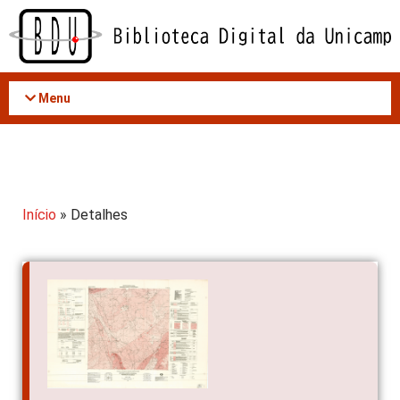
Acessar
o
conteúdo
Menu
Início
» Detalhes