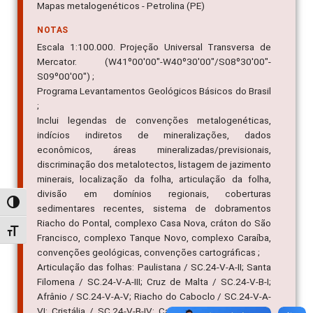
Mapas metalogenéticos - Petrolina (PE)
NOTAS
Escala 1:100.000. Projeção Universal Transversa de
Mercator. (W41º00'00"-W40º30'00"/S08º30'00"-
S09º00'00") ;
Programa Levantamentos Geológicos Básicos do Brasil
;
Inclui legendas de convenções metalogenéticas,
indícios indiretos de mineralizações, dados
econômicos, áreas mineralizadas/previsionais,
discriminação dos metalotectos, listagem de jazimento
minerais, localização da folha, articulação da folha,
divisão em domínios regionais, coberturas
Alternar alto contraste
sedimentares recentes, sistema de dobramentos
Riacho do Pontal, complexo Casa Nova, cráton do São
Alternar tamanho da fonte
Francisco, complexo Tanque Novo, complexo Caraíba,
convenções geológicas, convenções cartográficas ;
Articulação das folhas: Paulistana / SC.24-V-A-II; Santa
Filomena / SC.24-V-A-III; Cruz de Malta / SC.24-V-B-I;
Afrânio / SC.24-V-A-V; Riacho do Caboclo / SC.24-V-A-
VI; Cristália / SC.24-V-B-IV; Casa Nova / SC.24-V-C-II;