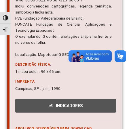
W46º50'00"/S22º40'00"-S23º00'00") ;
Inclui convenções cartográficas, legenda temática,
simbologia Inclui nota ;
FVE Fundação Valeparaibana de Ensino ;
Alternar alto contraste
FUNCATE Fundação de Ciência, Aplicações e
Tecnologia Espaciais ;
Alternar tamanho da fonte
O exemplar do IG contém anotações à lápis na frente e
no verso da folha.
Localização: Mapoteca/IG SEC 07.26/001
DESCRIÇÃO FÍSICA:
1 mapa color. : 96 x 66 cm.
IMPRENTA
Campinas, SP : [s.n.], 1990.
INDICADORES
ARQUIVOS DISPONÍVEIS PARA DOWNLOAD