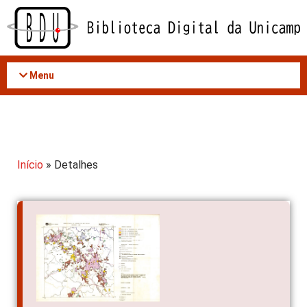
Acessar
o
conteúdo
Menu
Início
» Detalhes