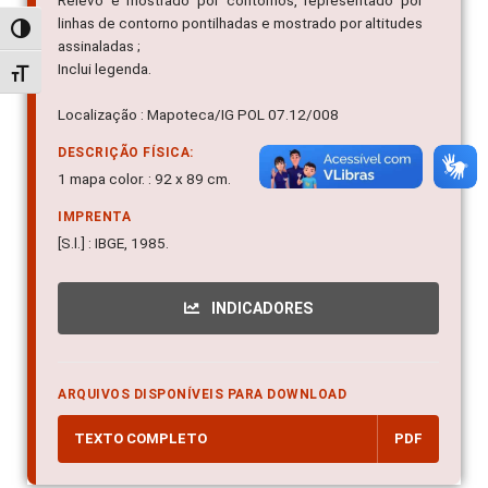
Relevo é mostrado por contornos, representado por
linhas de contorno pontilhadas e mostrado por altitudes
Alternar alto contraste
assinaladas ;
Inclui legenda.
Alternar tamanho da fonte
Localização : Mapoteca/IG POL 07.12/008
DESCRIÇÃO FÍSICA:
1 mapa color. : 92 x 89 cm.
IMPRENTA
[S.l.] : IBGE, 1985.
INDICADORES
ARQUIVOS DISPONÍVEIS PARA DOWNLOAD
TEXTO COMPLETO
PDF