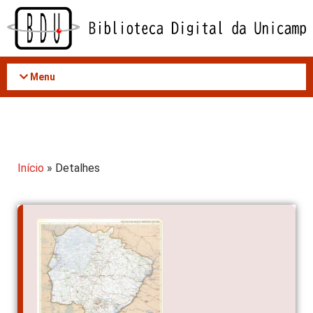
Acessar
o
conteúdo
Menu
Início
» Detalhes