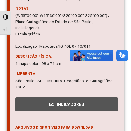
NOTAS
(W53º00'00"-W45º30'00"/S20º00'00"-S25º00'00") ;
Alternar alto contraste
Plano Cartográfico do Estado de São Paulo ;
Inclui legenda ;
Alternar tamanho da fonte
Escala gráfica.
Localização : Mapoteca/IG POL 07.10/011
DESCRIÇÃO FÍSICA:
1 mapa color. : 98 x 71 cm.
IMPRENTA
São Paulo, SP : Instituto Geográfico e Cartográfico,
1982.
INDICADORES
ARQUIVOS DISPONÍVEIS PARA DOWNLOAD