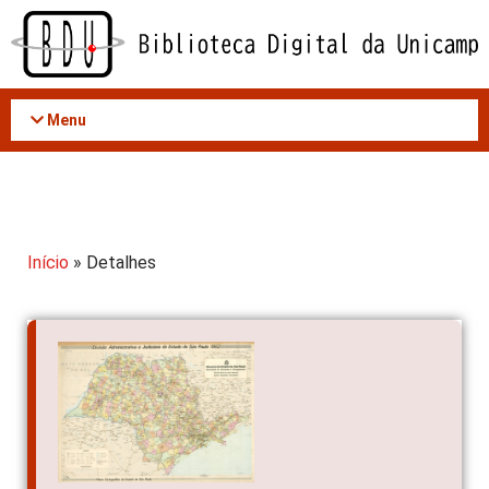
Acessar
o
conteúdo
Menu
Início
» Detalhes