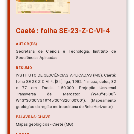
Caeté : folha SE-23-Z-C-VI-4
AUTOR(ES)
Secretaria de Ciência e Tecnologia, Instituto de
Geociências Aplicadas
RESUMO
INSTITUTO DE GEOCIÊNCIAS APLICADAS (MG). Caeté:
folha SE-23-Z-C-VI-4. [S.l.]: Iga, 1982. 1 mapa, color., 82
x 77 cm. Escala 1:50.000. Projeção Universal
Transversa de Mercator. (W43º45'00"-
W43º30'00"/S19º45'00"-S20º00'00"). (Mapeamento
geológico da região metropolitana de Belo Horizonte).
PALAVRAS-CHAVE
Mapas geológicos - Caeté (MG)