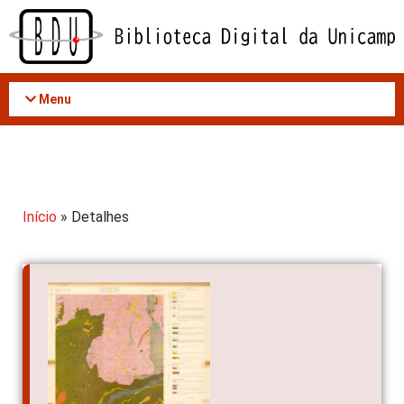
Acessar
o
conteúdo
Menu
Início
» Detalhes