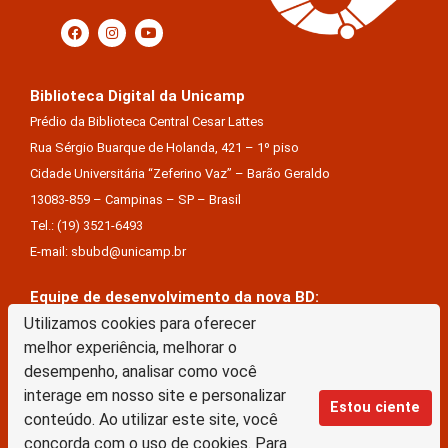
Biblioteca Digital da Unicamp
Prédio da Biblioteca Central Cesar Lattes
Rua Sérgio Buarque de Holanda, 421 – 1º piso
Cidade Universitária “Zeferino Vaz” – Barão Geraldo
13083-859 – Campinas – SP – Brasil
Tel.: (19) 3521-6493
E-mail: sbubd@unicamp.br
Equipe de desenvolvimento da nova BD:
Utilizamos cookies para oferecer
Keite Aparecida Duarte
melhor experiência, melhorar o
Márcio Vinícius De Jesus Almeida
desempenho, analisar como você
Saul Victor De Castro E Silva
interage em nosso site e personalizar
Estou ciente
conteúdo. Ao utilizar este site, você
A Biblioteca Digital da Unicamp está licenciado com uma Licença Creative Commons –
concorda com o uso de cookies. Para
Atribuição Sem Derivações 4.0 Internacional