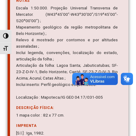
NOTAS
Escala 1:50.000. Projeção Universal Transversa de
Mercator. (W43º45'00"-W43º30'00"/S19º45'00"-
S20º00'00") ;
Mapeamento geológico da região metropolitana de
Belo Horizonte) ;
Alternar alto contraste
Relevo é mostrado por contornos e por altitudes
assinaladas ;
Alternar tamanho da fonte
Inclui legenda, convenções, localização do estado,
articulação da folha ;
Articulação da folha: Lagoa Santa; Jabuticatubas; SF-
23-Z-D-IV-1; Belo Horizonte; Caeté; SE-23-Z-D-IV-3; Rio
Acima; Acuruí; Catas Altas ;
Inclui inserto: Perfil geológico esquemático.
Localização : Mapoteca/IG GEO 04.17/031-005
DESCRIÇÃO FÍSICA:
1 mapa color. : 82 x 77 cm.
IMPRENTA
[S.l.] : Iga, 1982.