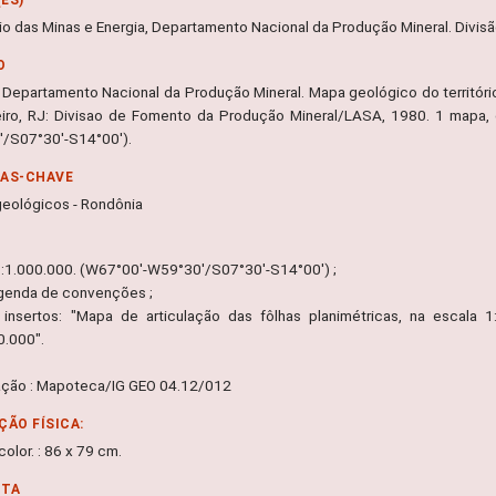
rio das Minas e Energia, Departamento Nacional da Produção Mineral. Divi
O
 Departamento Nacional da Produção Mineral. Mapa geológico do território
iro, RJ: Divisao de Fomento da Produção Mineral/LASA, 1980. 1 mapa, c
/S07°30'-S14°00').
RAS-CHAVE
eológicos - Rondônia
1:1.000.000. (W67°00'-W59°30'/S07°30'-S14°00') ;
legenda de convenções ;
2 insertos: "Mapa de articulação das fôlhas planimétricas, na escala 
0.000".
ação : Mapoteca/IG GEO 04.12/012
ÇÃO FÍSICA:
olor. : 86 x 79 cm.
NTA