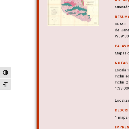
Ministé
RESUM
BRASIL.
de Jane
W59°30'
PALAV
Mapas g
NOTAS
Escala 
Alternar alto contraste
Inclui 
Inclui 
Alternar tamanho da fonte
1:33.00
Localiz
DESCRI
1 mapa c
IMPRE