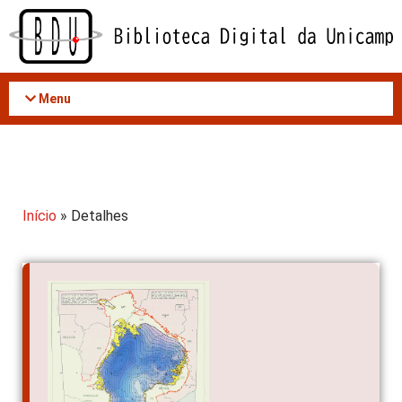
Acessar
o
conteúdo
Menu
Início
» Detalhes