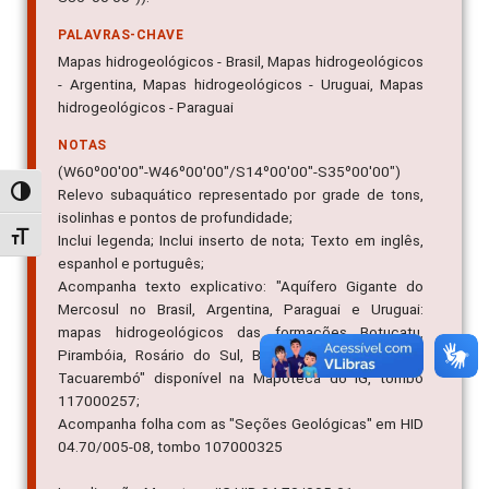
PALAVRAS-CHAVE
Mapas hidrogeológicos - Brasil, Mapas hidrogeológicos
- Argentina, Mapas hidrogeológicos - Uruguai, Mapas
hidrogeológicos - Paraguai
NOTAS
(W60º00'00"-W46º00'00"/S14º00'00"-S35º00'00")
Relevo subaquático representado por grade de tons,
Alternar alto contraste
isolinhas e pontos de profundidade;
Alternar tamanho da fonte
Inclui legenda; Inclui inserto de nota; Texto em inglês,
espanhol e português;
Acompanha texto explicativo: "Aquífero Gigante do
Mercosul no Brasil, Argentina, Paraguai e Uruguai:
mapas hidrogeológicos das formações Botucatu,
Pirambóia, Rosário do Sul, Buena Vista, Misiones e
Tacuarembó" disponível na Mapoteca do IG, tombo
117000257;
Acompanha folha com as "Seções Geológicas" em HID
04.70/005-08, tombo 107000325