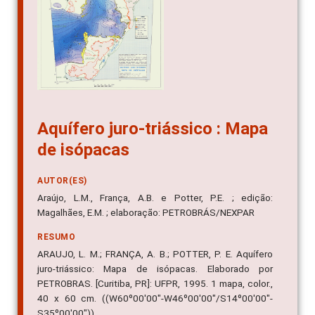
Aquífero juro-triássico : Mapa
de isópacas
AUTOR(ES)
Araújo, L.M., França, A.B. e Potter, P.E. ; edição:
Magalhães, E.M. ; elaboração: PETROBRÁS/NEXPAR
RESUMO
ARAUJO, L. M.; FRANÇA, A. B.; POTTER, P. E. Aquífero
juro-triássico: Mapa de isópacas. Elaborado por
PETROBRAS. [Curitiba, PR]: UFPR, 1995. 1 mapa, color.,
40 x 60 cm. ((W60º00'00"-W46º00'00"/S14º00'00"-
S35º00'00")).