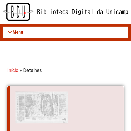
Acessar
o
conteúdo
Menu
Início
» Detalhes