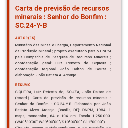
Carta de previsão de recursos
minerais : Senhor do Bonfim :
SC.24-Y-B
AUTOR(ES)
Ministério das Minas e Energia, Departamento Nacional
da Produção Mineral ; projeto executado para o DNPM
pela Companhia de Pesquisa de Recursos Minerais ;
coordenação geral: Luiz Peixoto de Siqueira ;
coordenação regional: João Dalton de Souza ;
elaboração: João Batista A. Arcanjo
RESUMO
SIQUEIRA, Luiz Peixoto de; SOUZA, João Dalton de
(coord.). Carta de previsão de recursos minerais :
Senhor do Bonfim : SC.24-Y-B. Elaborado por João
Batista Alves Arcanjo. [Brasília, DF]: DNPM, 1984. 1
mapa, monocolor., 64 x 104 cm. Escala 1:250.000.
(W40º30'00"-W39º00'00"/S10º00'00"-S11º00'00").
(Projeto mapas metalogenéticos e de previsão de