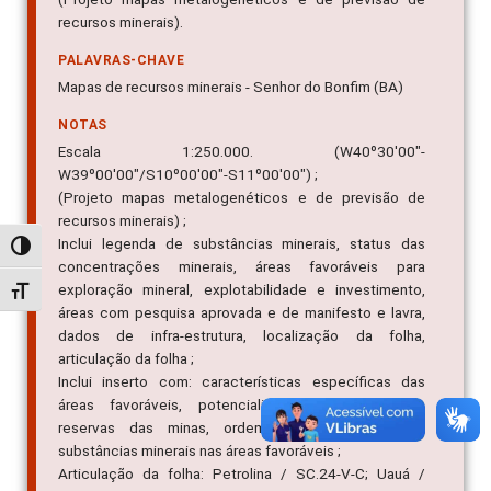
recursos minerais).
PALAVRAS-CHAVE
Mapas de recursos minerais - Senhor do Bonfim (BA)
NOTAS
Escala 1:250.000. (W40º30'00"-
W39º00'00"/S10º00'00"-S11º00'00") ;
(Projeto mapas metalogenéticos e de previsão de
recursos minerais) ;
Inclui legenda de substâncias minerais, status das
Alternar alto contraste
concentrações minerais, áreas favoráveis para
exploração mineral, explotabilidade e investimento,
Alternar tamanho da fonte
áreas com pesquisa aprovada e de manifesto e lavra,
dados de infra-estrutura, localização da folha,
articulação da folha ;
Inclui inserto com: características específicas das
áreas favoráveis, potencialidade dos depósitos,
reservas das minas, ordem de prioridades das
substâncias minerais nas áreas favoráveis ;
Articulação da folha: Petrolina / SC.24-V-C; Uauá /