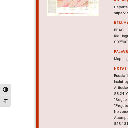
Departa
supervis
RESUM
BRASIL.
Rio Jag
S07º00'
PALAV
Mapas g
NOTAS
Escala 
Inclui l
Articul
Alternar alto contraste
SB.24-Y
"Seção 
Alternar tamanho da fonte
"Projet
No verso
Acompan
558.13 