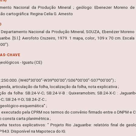
mento Nacional da Produção Mineral ; geólogo: Ebenezer Moreno de
ão cartográfica: Regina Celia G. Arnesto
O
 Departamento Nacional da Produção Mineral; SOUZA, Ebenézer Moreno de
uaribe. [S.l.]: Aerofoto Cruzeiro, 1979. 1 mapa, color., 109 x 70 cm. Es
00").
RAS-CHAVE
eológicos - Iguatu (CE)
1:250.000. (W40º30'00"-W39º00'00"/S06º00'00"-S07º00'00") ;
egenda, articulação da folha, localização da folha, nota explicativa ;
ação da folha: SB.24-V-C; SB.24-V-B : Quixeramobim; SB.24-X-C : Jaguaribe
-C; SB.24-Y-D; SB.24-Z-C ;
geológico-esquemática" ;
o executado pela CPRM nos termos do convênio firmado entre o DNPM e CPR
 consta carta planimétrica ;
ha textos explicativos: " Projeto Rio Jaguaribe: relatório final de g
P943. Disponível na Mapoteca do IG.