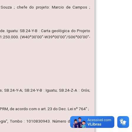
 Souza ; chefe do projeto: Marcio de Campos ;
. Iguatu: SB.24-Y-B : Carta geológica do Projeto
cala 1:250.000. (W40º30'00"-W39º00'00"/S06º00'00"-
; SB.24-Y-A; SB.24-Y-B : Iguatu; SB.24-Z-A : Orós;
M, de acordo com o art. 23 do Dec. Lei nº 764" ;
eologia", Tombo : 1010830943. Número de chamada