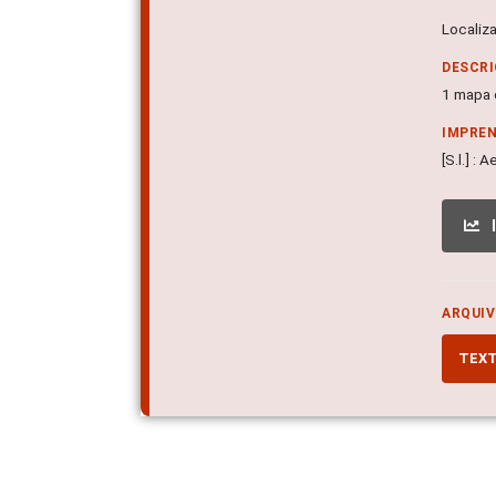
Localiz
DESCRI
1 mapa c
IMPRE
[S.l.] :
ARQUIV
TEX