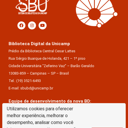
Biblioteca Digital da Unicamp
Prédio da Biblioteca Central Cesar Lattes
Rua Sérgio Buarque de Holanda, 421 – 1º piso
Cidade Universitária “Zeferino Vaz” – Barão Geraldo
13083-859 – Campinas – SP – Brasil
Tel.: (19) 3521-6493
E-mail: sbubd@unicamp.br
Equipe de desenvolvimento da nova BD:
Keite Aparecida Duarte
Utilizamos cookies para oferecer
melhor experiência, melhorar o
Márcio Vinícius De Jesus Almeida
desempenho, analisar como você
Saul Victor De Castro E Silva