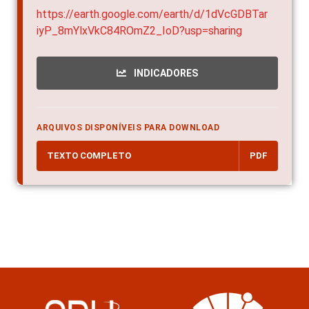
https://earth.google.com/earth/d/1dVcGDBTar
iyP_8mYlxVkC84ROmZ2_IoD?usp=sharing
INDICADORES
ARQUIVOS DISPONÍVEIS PARA DOWNLOAD
TEXTO COMPLETO
PDF