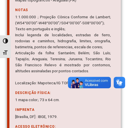
Mapas topográficos - Araguaia (PA)
NOTAS
1:1.000.000 ; Projeção Cônica Conforme de Lambert;
(W54°00'00"-W48°00'00"/S04°00'00"-S08°00'00");
Texto em português e inglês;
Inclui legenda de localidades, estradas de ferro,
rodovias e caminhos, hidrografia, limites, orografia,
Alternar alto contraste
batimetria, pontos de referencias, escala de cores;
Articulação da folha: Santarém; Belém; São Luís;
Alternar tamanho da fonte
Tapajós; Araguaia; Teresina; Juruena; Tocantins; Rio
São Francisco Relevo é mostrado por contornos,
altitudes assinaladas por pontos contados.
Localização: Mapoteca/IG TOP 03.20/002 2.ed.
DESCRIÇÃO FÍSICA:
1 mapa color.; 73 x 64 cm.
IMPRENTA
[Brasília, DF] : IBGE, 1979.
ACESSO ELETRÔNICO: