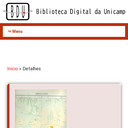
Acessar
o
conteúdo
Menu
Início
» Detalhes