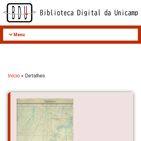
Acessar
o
conteúdo
Menu
Início
» Detalhes