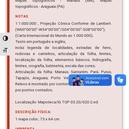
Mapas topográficos - Manaus (AM), Mapas
topográficos - Araguaia (PA)
NOTAS
1:1.000.000 ; Projeção Cônica Conforme de Lambert.
(W60°00'00"-W54°00'00"/S04°00'00"-S08°00'00");
(Carta Internacional do Mundo ao 1.000.000);
Alternar alto contraste
Texto em português e inglês;
Inclui legenda de localidades, estradas de ferro,
Alternar tamanho da fonte
rodovias e caminhos, articulação da folha, limites,
localização da folha, elementos básicos, hidrografia,
limites, orografia, batimetria, escala das cores;
Articulação da folha: Manaus; Santarém; Pará; Purus;
Tapajós; Araguaia; Porto Velho; Juruena; Tocantins
Relevo é mostrado por contornos, altitudes assinaladas
por pontos contados;
Localização: Mapoteca/IG TOP 03.20/020 2.ed.
DESCRIÇÃO FÍSICA:
1 mapa color.; 73 x 64 cm.
IMPRENTA