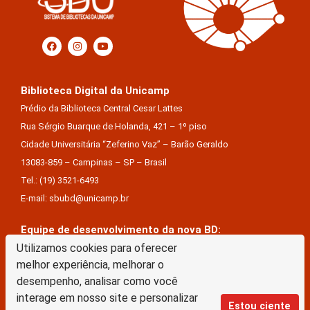
Biblioteca Digital da Unicamp
Prédio da Biblioteca Central Cesar Lattes
Rua Sérgio Buarque de Holanda, 421 – 1º piso
Cidade Universitária “Zeferino Vaz” – Barão Geraldo
13083-859 – Campinas – SP – Brasil
Tel.: (19) 3521-6493
E-mail: sbubd@unicamp.br
Equipe de desenvolvimento da nova BD:
Keite Aparecida Duarte
Utilizamos cookies para oferecer
melhor experiência, melhorar o
Márcio Vinícius De Jesus Almeida
desempenho, analisar como você
Saul Victor De Castro E Silva
interage em nosso site e personalizar
Estou ciente