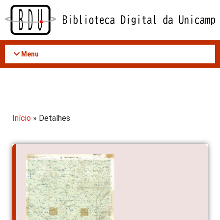
Acessar
o
conteúdo
Menu
Início
» Detalhes