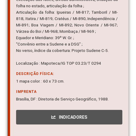
folha no estado, articulação da folha ;
Articulação da folha: Ipueiras / MI-817; Tamboril / MI-
818; Itatira / MI-819; Cratéus / MI-890; Independência /
MI-891; Boa Viagem / MI-892; Novo Oriente / MI-967;
Várzea do Boi / MI-968; Mombaça / MI-969 ;
Equador e Meridiano: 39º W. Gr. ;
"Convênio entre a Sudene e a DSG" ;
No verso, índice da cobertura: Projeto Sudene C-5.
Localização : Mapoteca/IG TOP 03.23/T 0294
DESCRIÇÃO FÍSICA:
1 mapa color. : 60 x 73 cm.
IMPRENTA
Brasília, DF : Diretoria de Serviço Geográfico, 1988.
INDICADORES