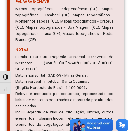
PALAVRAS-CHAVE
Mapas topográficos - Independência (CE), Mapas
topográficos - Tamboril (CE), Mapas topográficos -
Monsenhor Tabosa (CE), Mapas topográficos - Cratéus
(CE), Mapas topográficos - Boa Viagem (CE), Mapas
topográficos - Tauá (CE), Mapas topográficos - Pedra
Branca (CE)
NOTAS
Escala 1:100.000. Projeção Universal Transversa de
Mercator. (W40º30'00"-W40º00'00"/S05º00'00"-
S05º30'00") ;
Datum horizontal : SAD-69 - Minas Gerais ;
Alternar alto contraste
Datum vertical : Imbituba - Santa Catarina ;
(Região Nordeste do Brasil - 1:100.000) ;
Alternar tamanho da fonte
Relevo é mostrado por contornos, representado por
linhas de contorno pontilhadas e mostrado por altitudes
assinaladas ;
Inclui legenda de vias de circulação, limites, outros
elementos planimétricos, elementos altimétricos,
elementos de vegetação, elementos de hidrografia,
execução das fases, divisão administrativa, situação da