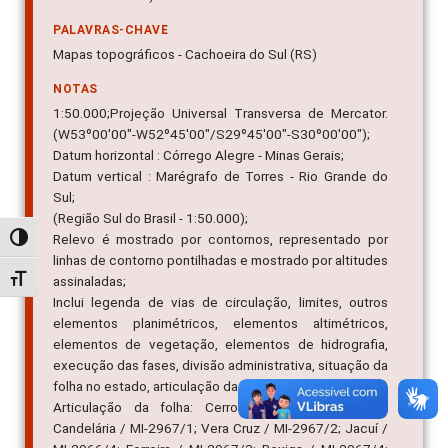
PALAVRAS-CHAVE
Mapas topográficos - Cachoeira do Sul (RS)
NOTAS
1:50.000;Projeção Universal Transversa de Mercator.
(W53º00'00"-W52º45'00"/S29º45'00"-S30º00'00");
Datum horizontal : Córrego Alegre - Minas Gerais;
Datum vertical : Marégrafo de Torres - Rio Grande do
Sul;
(Região Sul do Brasil - 1:50.000);
Relevo é mostrado por contornos, representado por
Alternar alto contraste
linhas de contorno pontilhadas e mostrado por altitudes
Alternar tamanho da fonte
assinaladas;
Inclui legenda de vias de circulação, limites, outros
elementos planimétricos, elementos altimétricos,
elementos de vegetação, elementos de hidrografia,
execução das fases, divisão administrativa, situação da
folha no estado, articulação da folha;
Articulação da folha: Cerro Branco / MI-2966/2;
Candelária / MI-2967/1; Vera Cruz / MI-2967/2; Jacuí /