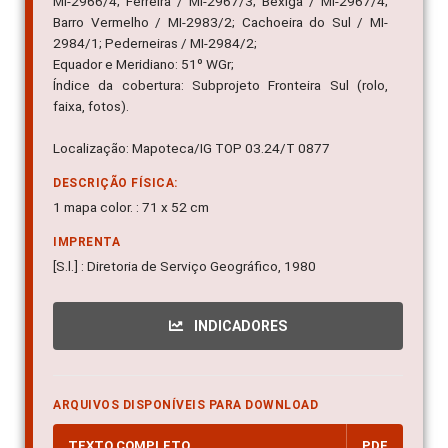
MI-2966/4; Ferreira / MI-2967/3; Bexiga / MI-2967/4;
Barro Vermelho / MI-2983/2; Cachoeira do Sul / MI-
2984/1; Pederneiras / MI-2984/2;
Equador e Meridiano: 51º WGr;
Índice da cobertura: Subprojeto Fronteira Sul (rolo,
faixa, fotos).
Localização: Mapoteca/IG TOP 03.24/T 0877
DESCRIÇÃO FÍSICA:
1 mapa color. : 71 x 52 cm
IMPRENTA
[S.l.] : Diretoria de Serviço Geográfico, 1980
INDICADORES
ARQUIVOS DISPONÍVEIS PARA DOWNLOAD
TEXTO COMPLETO
PDF