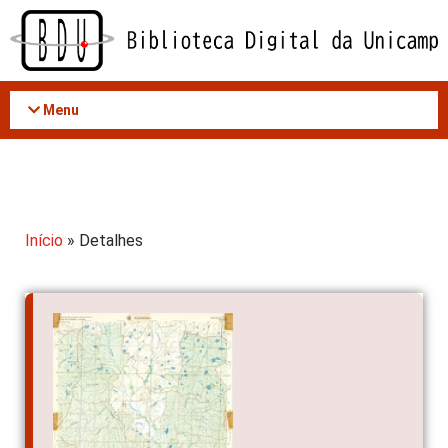
Acessar
o
conteúdo
Menu
Início
» Detalhes