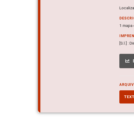
Localiz
DESCRI
1 mapa c
IMPRE
[S.l.] :
ARQUIV
TEX