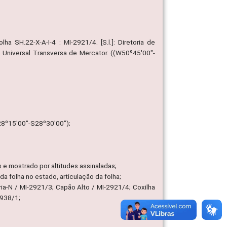
ha SH.22-X-A-I-4 : MI-2921/4. [S.l.]: Diretoria de
o Universal Transversa de Mercator. ((W50º45'00"-
28º15'00"-S28º30'00");
 e mostrado por altitudes assinaladas;
 da folha no estado, articulação da folha;
ria-N / MI-2921/3; Capão Alto / MI-2921/4; Coxilha
2938/1;