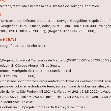
vantada, restituída e impressa pela Diretoria de Serviço Geográfico
O
 Ministério do Exército. Diretoria de Serviço Geográfico. Capão Alto: Fol
 Geográfico, 1979. 1 mapa, color., 53 x 71 cm. Escala 1:50.000. Projeçã
00"/S28º15'00"-S28º30'00")). (Região Sul do Brasil - 1:50.000).
RAS-CHAVE
opográficos - Capão Alto (SC)
0;Projeção Universal Transversa de Mercator.(W50º45'00"-W50º30'00"/S
rizontal : Córrego Alegre - Minas Gerais;
rtical : Marégrafo de Torres - Rio Grande do Sul;
Sul do Brasil - 1:50.000);
é mostrado por contornos, representado por linhas de contorno pontilhadas
egenda de rodovias, estradas de ferro, limites, índice da cobertura, situação
ação da folha: São Pedro / MI-2921/1; Vigia / MI-2921/2; MI-2922/1; Vaca
MI-2922/3; Vacaria / MI-2937/1; Itambezinho / MI-2937/2; Bom Jesus / MI-
 e Meridiano: 51º WGr;
a cobertura: Subprojeto Fronteira Sul III (rolo, faixa, fotos).