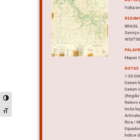
Folha le
RESUM
BRASIL.
Serviço
W50º30'
PALAV
Mapas t
NOTAS
1:50.00
Datum ho
Datum ve
(Região 
Alternar alto contraste
Relevo 
Inclui l
Alternar tamanho da fonte
Articul
Rica / 
Equador
Índice d