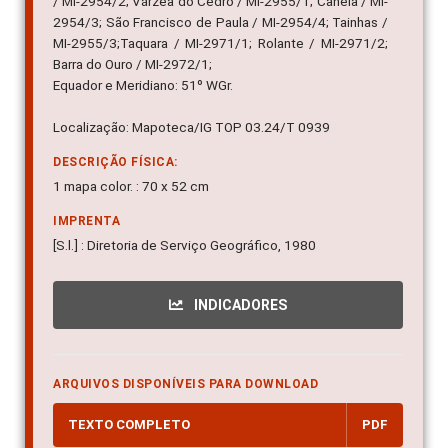
/ MI-2954/2; Várzea do Cedro / MI-2955/1; Canela / MI-
2954/3; São Francisco de Paula / MI-2954/4; Tainhas /
MI-2955/3;Taquara / MI-2971/1; Rolante / MI-2971/2;
Barra do Ouro / MI-2972/1;
Equador e Meridiano: 51º WGr.
Localização: Mapoteca/IG TOP 03.24/T 0939
DESCRIÇÃO FÍSICA:
1 mapa color. : 70 x 52 cm
IMPRENTA
[S.l.] : Diretoria de Serviço Geográfico, 1980
INDICADORES
ARQUIVOS DISPONÍVEIS PARA DOWNLOAD
TEXTO COMPLETO
PDF