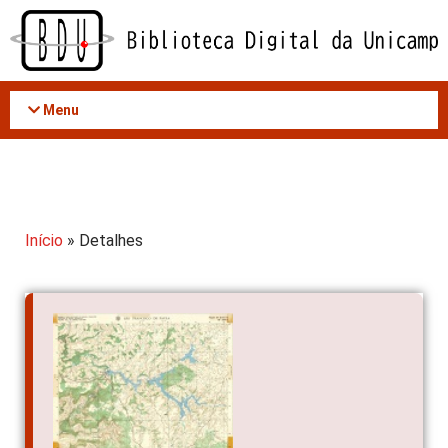
Acessar
o
conteúdo
Menu
Início
» Detalhes