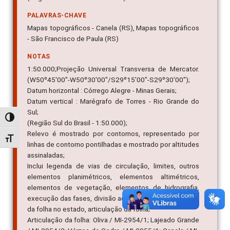
PALAVRAS-CHAVE
Mapas topográficos - Canela (RS), Mapas topográficos
- São Francisco de Paula (RS)
NOTAS
1:50.000;Projeção Universal Transversa de Mercator.
(W50º45'00"-W50º30'00"/S29º15'00"-S29º30'00");
Datum horizontal : Córrego Alegre - Minas Gerais;
Datum vertical : Marégrafo de Torres - Rio Grande do
Sul;
Alternar alto contraste
(Região Sul do Brasil - 1:50.000);
Relevo é mostrado por contornos, representado por
Alternar tamanho da fonte
linhas de contorno pontilhadas e mostrado por altitudes
assinaladas;
Inclui legenda de vias de circulação, limites, outros
elementos planimétricos, elementos altimétricos,
elementos de vegetação, elementos de hidrografia,
execução das fases, divisão administrativa, localização
da folha no estado, articulação da folha;
Articulação da folha: Oliva / MI-2954/1; Lajeado Grande