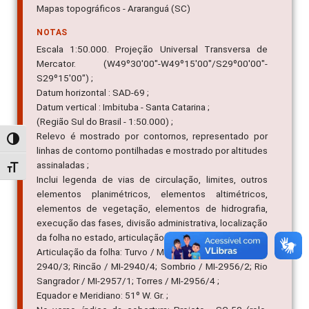
Mapas topográficos - Araranguá (SC)
NOTAS
Escala 1:50.000. Projeção Universal Transversa de
Mercator. (W49º30'00"-W49º15'00"/S29º00'00"-
S29º15'00") ;
Datum horizontal : SAD-69 ;
Datum vertical : Imbituba - Santa Catarina ;
(Região Sul do Brasil - 1:50.000) ;
Relevo é mostrado por contornos, representado por
Alternar alto contraste
linhas de contorno pontilhadas e mostrado por altitudes
assinaladas ;
Alternar tamanho da fonte
Inclui legenda de vias de circulação, limites, outros
elementos planimétricos, elementos altimétricos,
elementos de vegetação, elementos de hidrografia,
execução das fases, divisão administrativa, localização
da folha no estado, articulação da folha ;
Articulação da folha: Turvo / MI-2939/4; Araranguá / MI-
2940/3; Rincão / MI-2940/4; Sombrio / MI-2956/2; Rio
Sangrador / MI-2957/1; Torres / MI-2956/4 ;
Equador e Meridiano: 51º W. Gr. ;