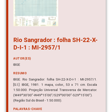
Rio Sangrador : folha SH-22-X-
D-I-1 : MI-2957/1
AUTOR(ES)
IBGE
RESUMO
IBGE. Rio Sangrador: folha SH-22-X-D-I-1 : MI-2957/1.
[S.l.]: IBGE, 1981. 1 mapa, color., 53 x 71 cm. Escala
1:50.000. Projeção Universal Transversa de Mercator.
(W49º30'00"-W49º15'00"/S29º00'00"-S29º15'00").
(Região Sul do Brasil - 1:50.000).
PALAVRAS-CHAVE