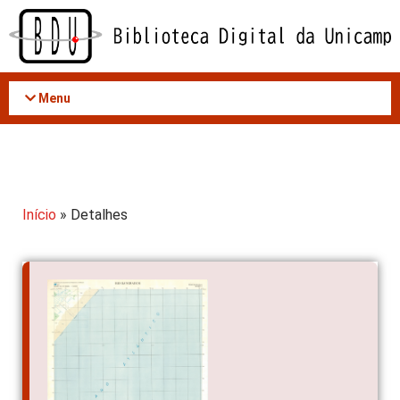
Acessar
o
conteúdo
Menu
Início
» Detalhes