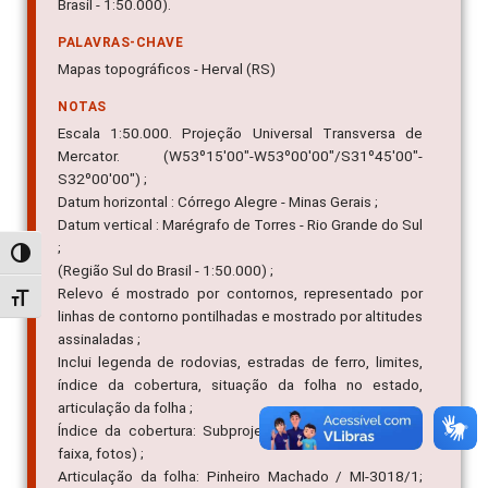
Brasil - 1:50.000).
PALAVRAS-CHAVE
Mapas topográficos - Herval (RS)
NOTAS
Escala 1:50.000. Projeção Universal Transversa de
Mercator. (W53º15'00"-W53º00'00"/S31º45'00"-
S32º00'00") ;
Datum horizontal : Córrego Alegre - Minas Gerais ;
Datum vertical : Marégrafo de Torres - Rio Grande do Sul
;
Alternar alto contraste
(Região Sul do Brasil - 1:50.000) ;
Relevo é mostrado por contornos, representado por
Alternar tamanho da fonte
linhas de contorno pontilhadas e mostrado por altitudes
assinaladas ;
Inclui legenda de rodovias, estradas de ferro, limites,
índice da cobertura, situação da folha no estado,
articulação da folha ;
Índice da cobertura: Subprojeto Fronteira Sul II (rolo,
faixa, fotos) ;
Articulação da folha: Pinheiro Machado / MI-3018/1;