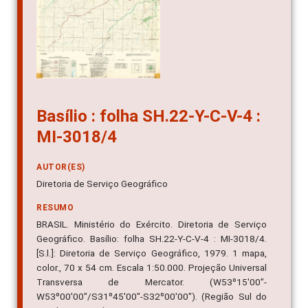
Basílio : folha SH.22-Y-C-V-4 :
MI-3018/4
AUTOR(ES)
Diretoria de Serviço Geográfico
RESUMO
BRASIL. Ministério do Exército. Diretoria de Serviço
Geográfico. Basílio: folha SH.22-Y-C-V-4 : MI-3018/4.
[S.l.]: Diretoria de Serviço Geográfico, 1979. 1 mapa,
color., 70 x 54 cm. Escala 1:50.000. Projeção Universal
Transversa de Mercator. (W53º15'00"-
W53º00'00"/S31º45'00"-S32º00'00"). (Região Sul do