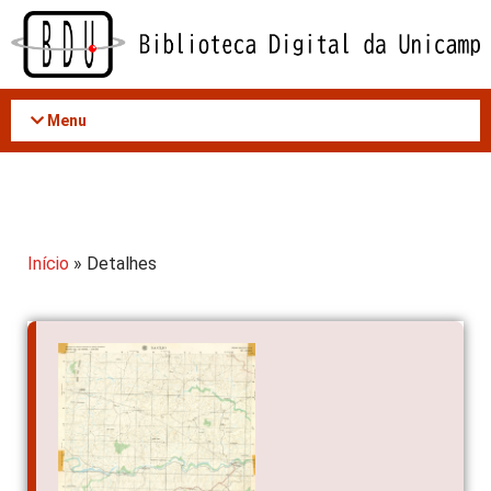
Acessar
o
conteúdo
Menu
Início
» Detalhes