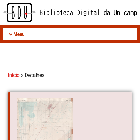
Acessar
o
conteúdo
Menu
Início
» Detalhes