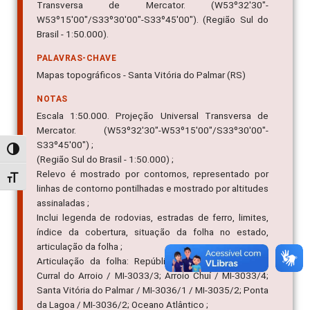
Transversa de Mercator. (W53º32'30"-
W53º15'00"/S33º30'00"-S33º45'00"). (Região Sul do
Brasil - 1:50.000).
PALAVRAS-CHAVE
Mapas topográficos - Santa Vitória do Palmar (RS)
NOTAS
Escala 1:50.000. Projeção Universal Transversa de
Mercator. (W53º32'30"-W53º15'00"/S33º30'00"-
S33º45'00") ;
Alternar alto contraste
(Região Sul do Brasil - 1:50.000) ;
Relevo é mostrado por contornos, representado por
Alternar tamanho da fonte
linhas de contorno pontilhadas e mostrado por altitudes
assinaladas ;
Inclui legenda de rodovias, estradas de ferro, limites,
índice da cobertura, situação da folha no estado,
articulação da folha ;
Articulação da folha: República Oriental do Uruguai;
Curral do Arroio / MI-3033/3; Arroio Chuí / MI-3033/4;
Santa Vitória do Palmar / MI-3036/1 / MI-3035/2; Ponta
da Lagoa / MI-3036/2; Oceano Atlântico ;