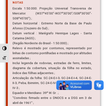
NOTAS
Escala 1:50.000. Projeção Universal Transversa de
Mercator. (W37º45'00"-W37º30'00"/S08º30'00"-
S08º45'00") ;
Datum horizontal : Extremo Norte da Base de Paulo
Afonso (Cruzeiro do Sul) ;
Datum vertical : Marégrafo Henrique Lages - Santa
Catarina (IAGS) ;
(Região Nordeste do Brasil - 1:50.000) ;
Relevo é mostrado por contornos, representado por
Alternar alto contraste
linhas de contorno pontilhadas e mostrado por altitudes
assinaladas ;
Alternar tamanho da fonte
Inclui legenda de rodovias, estradas de ferro, limites,
diagrama da cobertura, situação da fôlha no estado,
índice das fôlhas adjacentes ;
Articulação da folha: SC-24-E-I-3; SC-24-E-I-4; SC-24-E-
II-3; Peba; Ibimirim; SC-24-E-IV-1; Inajá; Manari; SC-24-E-
IV-3 ;
Equador e Meridiano: 39º W. Gr . ;
"Convênio firmado entre o DNOCS e a DSG em 3 de
abril de 1961" ;