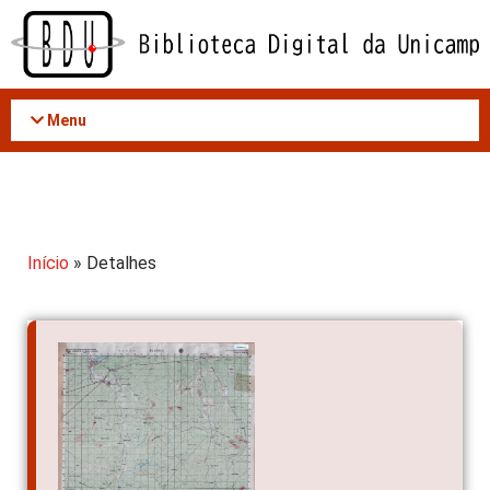
Acessar
o
conteúdo
Menu
Início
» Detalhes