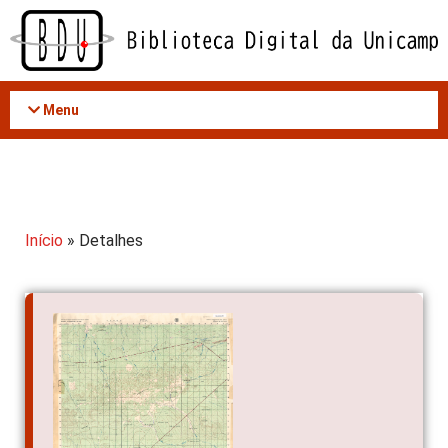
Acessar
o
conteúdo
Menu
Início
» Detalhes