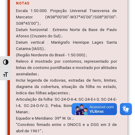
NOTAS
Escala 1:50.000. Projeção Universal Transversa de
Mercator. (W38º00'00"-W37º45'00"/S08º30'00"-
S08º45'00") ;
Datum horizontal : Extremo Norte da Base de Paulo
Afonso (Cruzeiro do Sul) ;
Datum vertical : Marégrafo Henrique Lages Santa
Catarina (IAGS) ;
(Região Nordeste do Brasil - 1:50.000) ;
Relevo é mostrado por contornos, representado por
Alternar alto contraste
linhas de contorno pontilhadas e mostrado por altitudes
assinaladas ;
Alternar tamanho da fonte
Inclui legenda de rodovias, estradas de ferro, limites,
diagrama da cobertura, situação da fôlha no estado,
índice das fôlhas adjacentes ;
Articulação da folha: SC-24-D-II-4; SC-24-E-I-3; SC-24-E-
I-4; SC-24-D-IV-2; Peba; Ibimirim; SC-24-D-IV-4; Inajá;
Manari ;
Equador e Meridiano: 39º W. Gr. ;
"Convênio firmado entre o DNOCS e a DSG em 3 de
abril de 1961" ;