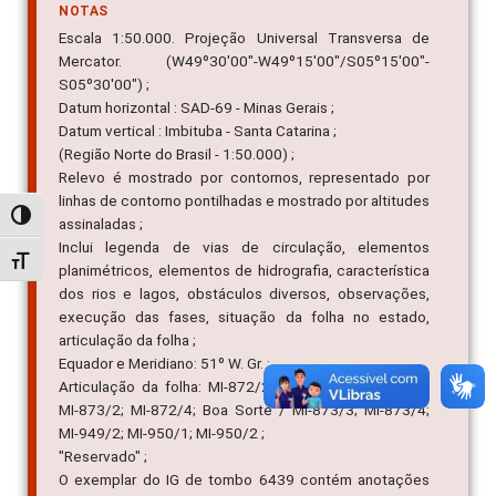
NOTAS
Escala 1:50.000. Projeção Universal Transversa de
Mercator. (W49º30'00"-W49º15'00"/S05º15'00"-
S05º30'00") ;
Datum horizontal : SAD-69 - Minas Gerais ;
Datum vertical : Imbituba - Santa Catarina ;
(Região Norte do Brasil - 1:50.000) ;
Relevo é mostrado por contornos, representado por
linhas de contorno pontilhadas e mostrado por altitudes
Alternar alto contraste
assinaladas ;
Inclui legenda de vias de circulação, elementos
Alternar tamanho da fonte
planimétricos, elementos de hidrografia, característica
dos rios e lagos, obstáculos diversos, observações,
execução das fases, situação da folha no estado,
articulação da folha ;
Equador e Meridiano: 51º W. Gr. ;
Articulação da folha: MI-872/2; Itupiranga / MI-873/1;
MI-873/2; MI-872/4; Boa Sorte / MI-873/3; MI-873/4;
MI-949/2; MI-950/1; MI-950/2 ;
"Reservado" ;
O exemplar do IG de tombo 6439 contém anotações