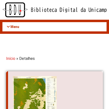
Acessar
o
conteúdo
Menu
Início
» Detalhes