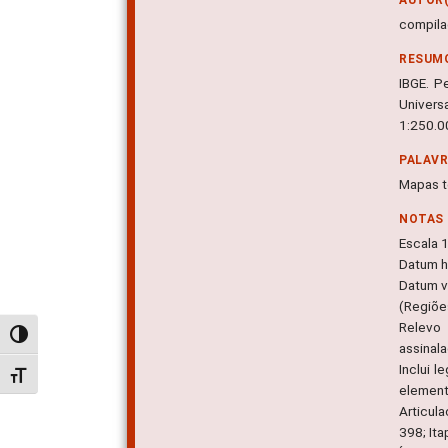
compilaç
RESUM
IBGE. P
Univers
1:250.0
PALAV
Mapas t
NOTAS
Escala 
Datum ho
Datum ve
(Regiõe
Relevo 
Alternar alto contraste
assinala
Inclui 
Alternar tamanho da fonte
elemento
Articul
398; Ita