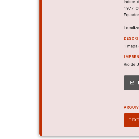
Índice 
1977; C
Equador 
Localiz
DESCRI
1 mapa c
IMPRE
Rio de J
ARQUIV
TEX