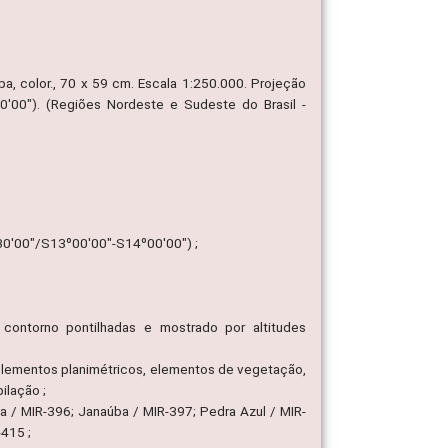
pa, color., 70 x 59 cm. Escala 1:250.000. Projeção
'00"). (Regiões Nordeste e Sudeste do Brasil -
30'00"/S13º00'00"-S14º00'00") ;
contorno pontilhadas e mostrado por altitudes
s, elementos planimétricos, elementos de vegetação,
ilação ;
ia / MIR-396; Janaúba / MIR-397; Pedra Azul / MIR-
-415 ;