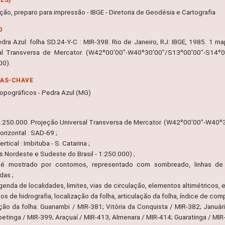
ão, preparo para impressão - IBGE - Diretoria de Geodésia e Cartografia
O
edra Azul: folha SD.24-Y-C : MIR-398. Rio de Janeiro, RJ: IBGE, 1985. 1 ma
al Transversa de Mercator. (W42º00'00"-W40º30'00"/S13º00'00"-S14º00
00).
RAS-CHAVE
opográficos - Pedra Azul (MG)
1:250.000. Projeção Universal Transversa de Mercator. (W42º00'00"-W40º
rizontal : SAD-69 ;
rtical : Imbituba - S. Catarina ;
s Nordeste e Sudeste do Brasil - 1:250.000) ;
é mostrado por contornos, representado com sombreado, linhas de 
das ;
legenda de localidades, limites, vias de circulação, elementos altimétrico
s de hidrografia, localização da folha, articulação da folha, índice de comp
ação da folha: Guanambi / MIR-381; Vitória da Conquista / MIR-382; Január
petinga / MIR-399; Araçuaí / MIR-413; Almenara / MIR-414; Guaratinga / MIR