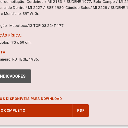
de compilação: Cordeiros / MI-2183 / SUDENE-1977; Belo Campo / MI-
urral de Dentro / MI-2227 / IBGE-1980; Cândido Sales/ MI-2228 / SUDENE-
e Meridiano: 39º W. Gr.
ação : Mapoteca/IG TOP 03.22/T 177
ÇÃO FÍSICA:
olor. : 70 x 59 cm.
NTA
aneiro, RJ : IBGE, 1985.
INDICADORES
OS DISPONÍVEIS PARA DOWNLOAD
TO COMPLETO
PDF