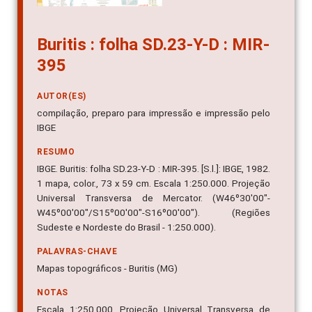
Buritis : folha SD.23-Y-D : MIR-
395
AUTOR(ES)
compilação, preparo para impressão e impressão pelo
IBGE
RESUMO
IBGE. Buritis: folha SD.23-Y-D : MIR-395. [S.l.]: IBGE, 1982.
1 mapa, color., 73 x 59 cm. Escala 1:250.000. Projeção
Universal Transversa de Mercator. (W46º30'00"-
W45º00'00"/S15º00'00"-S16º00'00"). (Regiões
Sudeste e Nordeste do Brasil - 1:250.000).
PALAVRAS-CHAVE
Mapas topográficos - Buritis (MG)
NOTAS
Escala 1:250.000. Projeção Universal Transversa de