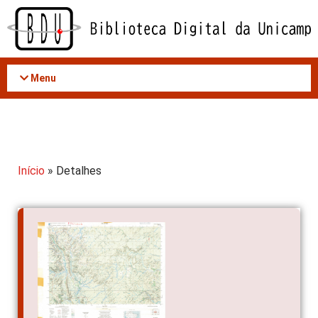
Acessar
o
conteúdo
Menu
Início
» Detalhes