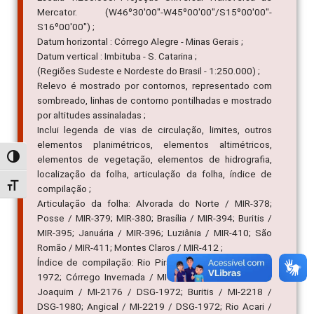
Mercator. (W46º30'00"-W45º00'00"/S15º00'00"-
S16º00'00") ;
Datum horizontal : Córrego Alegre - Minas Gerais ;
Datum vertical : Imbituba - S. Catarina ;
(Regiões Sudeste e Nordeste do Brasil - 1:250.000) ;
Relevo é mostrado por contornos, representado com
sombreado, linhas de contorno pontilhadas e mostrado
por altitudes assinaladas ;
Inclui legenda de vias de circulação, limites, outros
elementos planimétricos, elementos altimétricos,
Alternar alto contraste
elementos de vegetação, elementos de hidrografia,
localização da folha, articulação da folha, índice de
Alternar tamanho da fonte
compilação ;
Articulação da folha: Alvorada do Norte / MIR-378;
Posse / MIR-379; MIR-380; Brasília / MIR-394; Buritis /
MIR-395; Januária / MIR-396; Luziânia / MIR-410; São
Romão / MIR-411; Montes Claros / MIR-412 ;
Índice de compilação: Rio Piratinga / MI-2174 / DSG-
1972; Córrego Invernada / MI-2175 / DSG-1972; São
Joaquim / MI-2176 / DSG-1972; Buritis / MI-2218 /
DSG-1980; Angical / MI-2219 / DSG-1972; Rio Acari /