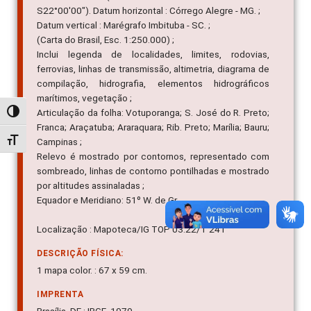
S22°00'00"). Datum horizontal : Córrego Alegre - MG. ;
Datum vertical : Marégrafo Imbituba - SC. ;
(Carta do Brasil, Esc. 1:250.000) ;
Inclui legenda de localidades, limites, rodovias,
ferrovias, linhas de transmissão, altimetria, diagrama de
compilação, hidrografia, elementos hidrográficos
marítimos, vegetação ;
Articulação da folha: Votuporanga; S. José do R. Preto;
Alternar alto contraste
Franca; Araçatuba; Araraquara; Rib. Preto; Marília; Bauru;
Alternar tamanho da fonte
Campinas ;
Relevo é mostrado por contornos, representado com
sombreado, linhas de contorno pontilhadas e mostrado
por altitudes assinaladas ;
Equador e Meridiano: 51º W. de Gr.
Localização : Mapoteca/IG TOP 03.22/T 241
DESCRIÇÃO FÍSICA:
1 mapa color. : 67 x 59 cm.
IMPRENTA