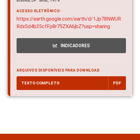
Brasília, DF : IBGE, 1979.
ACESSO ELETRÔNICO:
https://earth.google.com/earth/d/1Jp78NWUR
Rdx5d4b35cfFp8r75ZXA6jbZ?usp=sharing
INDICADORES
ARQUIVOS DISPONÍVEIS PARA DOWNLOAD
TEXTO COMPLETO
PDF