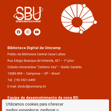
Biblioteca Digital da Unicamp
Prédio da Biblioteca Central Cesar Lattes
Rua Sérgio Buarque de Holanda, 421 – 1º piso
Cidade Universitária “Zeferino Vaz” – Barão Geraldo
13083-859 – Campinas – SP – Brasil
Tel.: (19) 3521-6493
E-mail: sbubd@unicamp.br
Equipe de desenvolvimento da nova BD:
Keite Aparecida Duarte
Utilizamos cookies para oferecer
melhor experiência, melhorar o
Márcio Vinícius De Jesus Almeida