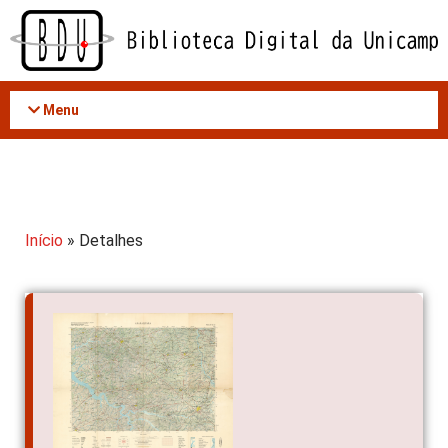
Acessar
o
conteúdo
Menu
Início
» Detalhes