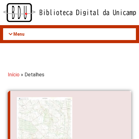
Acessar
o
conteúdo
Menu
Início
» Detalhes