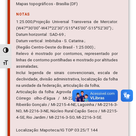
Mapas topográficos - Brasília (DF)
NOTAS
1:25.000;Projeção Universal Transversa de Mercator.
(W47º30'00"-W47º22'30"/S15º45'00"-S15º52'30") ;
Datum horizontal : SAD-69 ;
Datum vertical : Imbituba - S. Catarina ;
(Região Centro-Oeste do Brasil - 1:25.000) ;
Alternar alto contraste
Relevo é mostrado por contornos, representado por
linhas de contorno pontilhadas e mostrado por altitudes
Alternar tamanho da fonte
assinaladas;
Inclui legenda de sinais convencionais, escala de
declividade, divisão administrativa, localização da folha
na unidade da federação, articulação da folha;
Articulação da folha: Agrovila Taquara / MI-2215-2-SE;
Córrego olho-d'água / MI-2216-1-SO; MI-2216-1-SE;
Ribeirão Gonçalo / MI-2215-4-NE; Lagoinha / MI-2216-3-
NO; MI-2216-3-NE; Núcleo Rural Capão Seco / MI-2215-
4-SE; Rio Jardim / MI-2216-3-SO; MI-2216-3-SE.
Localização: Mapoteca/IG TOP 03.25/T 144