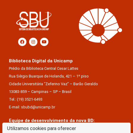
Biblioteca Digital da Unicamp
Prédio da Biblioteca Central Cesar Lattes
Rua Sérgio Buarque de Holanda, 421 – 1º piso
Cidade Universitária “Zeferino Vaz” – Barão Geraldo
13083-859 – Campinas – SP – Brasil
Tel.: (19) 3521-6493
E-mail: sbubd@unicamp.br
Equipe de desenvolvimento da nova BD:
Keite Aparecida Duarte
Utilizamos cookies para oferecer