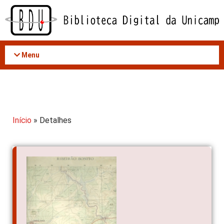
Acessar
o
conteúdo
Menu
Início
» Detalhes