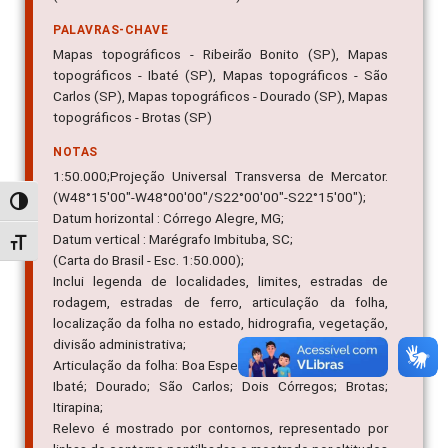
PALAVRAS-CHAVE
Mapas topográficos - Ribeirão Bonito (SP), Mapas
topográficos - Ibaté (SP), Mapas topográficos - São
Carlos (SP), Mapas topográficos - Dourado (SP), Mapas
topográficos - Brotas (SP)
NOTAS
1:50.000;Projeção Universal Transversa de Mercator.
(W48°15'00"-W48°00'00"/S22°00'00"-S22°15'00");
Alternar alto contraste
Datum horizontal : Córrego Alegre, MG;
Datum vertical : Marégrafo Imbituba, SC;
Alternar tamanho da fonte
(Carta do Brasil - Esc. 1:50.000);
Inclui legenda de localidades, limites, estradas de
rodagem, estradas de ferro, articulação da folha,
localização da folha no estado, hidrografia, vegetação,
divisão administrativa;
Articulação da folha: Boa Esperança do Sul; Araraquara;
Ibaté; Dourado; São Carlos; Dois Córregos; Brotas;
Itirapina;
Relevo é mostrado por contornos, representado por