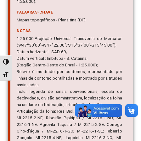
1:25.000).
PALAVRAS-CHAVE
Mapas topográficos - Planaltina (DF)
NOTAS
1:25.000;Projeção Universal Transversa de Mercator.
(W47º30'00"-W47º22'30"/S15º37'00"-S15º45'00");
Datum horizontal : SAD-69;
Datum vertical : Imbituba - S. Catarina;
Alternar alto contraste
(Região Centro-Oeste do Brasil - 1:25.000);
Relevo é mostrado por contornos, representado por
Alternar tamanho da fonte
linhas de contorno pontilhadas e mostrado por altitudes
assinaladas;
Inclui legenda de sinais convencionais, escala de
declividade, divisão administrativa, localização da folha
na unidade da federação, articulação da folha;
Articulação da folha: Res. Biol. das Águas-Emendadas /
MI-2215-2-NE; Ribeirão Pipiripau / MI-2216-1-NO; MI-
2216-1-NE; Agrovila Taquara / MI-2215-2-SE; Córrego
Olho-d'água / MI-2216-1-SO; MI-2216-1-SE; Ribeirão
Gonçalo MI-2215-4-NE; Lagoinha MI-2216-3-NO; MI-