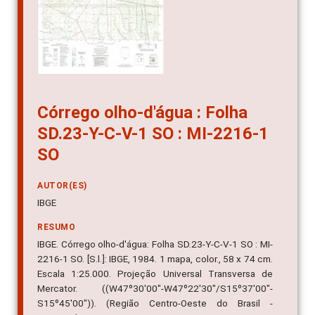
Córrego olho-d'água : Folha
SD.23-Y-C-V-1 SO : MI-2216-1
SO
AUTOR(ES)
IBGE
RESUMO
IBGE. Córrego olho-d'água: Folha SD.23-Y-C-V-1 SO : MI-
2216-1 SO. [S.l.]: IBGE, 1984. 1 mapa, color., 58 x 74 cm.
Escala 1:25.000. Projeção Universal Transversa de
Mercator. ((W47º30'00"-W47º22'30"/S15º37'00"-
S15º45'00")). (Região Centro-Oeste do Brasil -