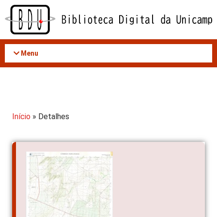
Acessar
o
conteúdo
Menu
Início
» Detalhes