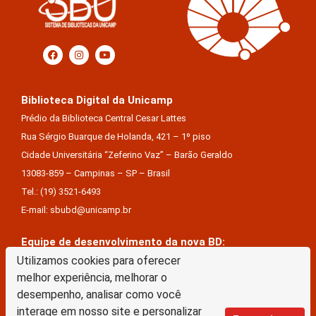
Biblioteca Digital da Unicamp
Prédio da Biblioteca Central Cesar Lattes
Rua Sérgio Buarque de Holanda, 421 – 1º piso
Cidade Universitária “Zeferino Vaz” – Barão Geraldo
13083-859 – Campinas – SP – Brasil
Tel.: (19) 3521-6493
E-mail: sbubd@unicamp.br
Equipe de desenvolvimento da nova BD:
Keite Aparecida Duarte
Utilizamos cookies para oferecer
melhor experiência, melhorar o
Márcio Vinícius De Jesus Almeida
desempenho, analisar como você
Saul Victor De Castro E Silva
interage em nosso site e personalizar