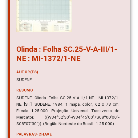
Olinda : Folha SC.25-V-A-III/1-
NE : MI-1372/1-NE
AUTOR(ES)
SUDENE
RESUMO
SUDENE. Olinda: Folha SC.25-V-A-III/1-NE : MI-1372/1-
NE. [S.l.]: SUDENE, 1984. 1 mapa, color., 62 x 73 cm.
Escala 1:25.000. Projeção Universal Transversa de
Mercator. ((W34º52'30"-W34º45'00"/S08º00'00"-
S08º07'30")). (Região Nordeste do Brasil - 1:25.000).
PALAVRAS-CHAVE