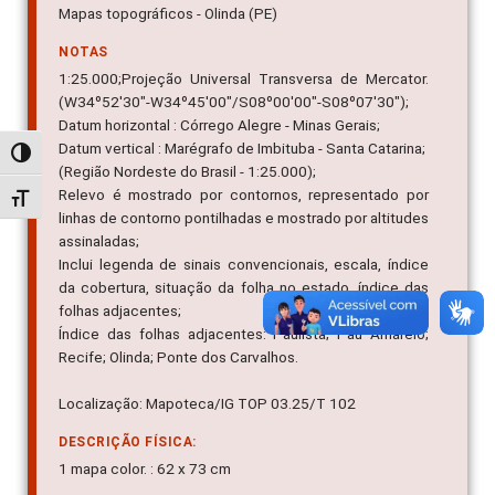
Mapas topográficos - Olinda (PE)
NOTAS
1:25.000;Projeção Universal Transversa de Mercator.
(W34º52'30"-W34º45'00"/S08º00'00"-S08º07'30");
Datum horizontal : Córrego Alegre - Minas Gerais;
Datum vertical : Marégrafo de Imbituba - Santa Catarina;
Alternar alto contraste
(Região Nordeste do Brasil - 1:25.000);
Relevo é mostrado por contornos, representado por
Alternar tamanho da fonte
linhas de contorno pontilhadas e mostrado por altitudes
assinaladas;
Inclui legenda de sinais convencionais, escala, índice
da cobertura, situação da folha no estado, índice das
folhas adjacentes;
Índice das folhas adjacentes: Paulista; Pau Amarelo;
Recife; Olinda; Ponte dos Carvalhos.
Localização: Mapoteca/IG TOP 03.25/T 102
DESCRIÇÃO FÍSICA:
1 mapa color. : 62 x 73 cm