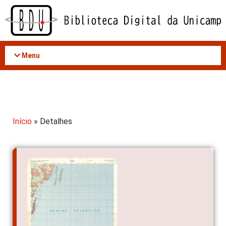
Acessar
o
conteúdo
Menu
Início
» Detalhes