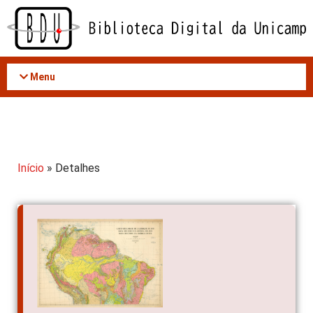
Acessar
o
conteúdo
Menu
Início
» Detalhes