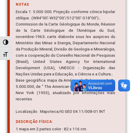
NOTAS
Escala 1: 5.000 000. Projeção conforme cônica bipolar
oblíqua . (W84°00'-W32°00'/S12°00'-S18°00') ;
Commission de la Carte Géologique du Monde, Réunion
de la Carte Géologique de l'Amérique du Sud,
novembre-1963; carte élaborée sous les auspices du
Ministério das Minas e Energia, Departamento Nacional
Alternar alto contraste
da Produção Mineral, Divisão de Geologia e Mineralogia,
Alternar tamanho da fonte
com a cooperação do Conselho Nacional de Pesquisas
(Brasil), United States Agency for International
Development (USA), UNESCO - Organização das
Nações Unidas para a Educação, a Ciência e a Cultura ;
Base geográfica: mapa da América do Sul, na escala 1 :
5.000.000, de " The American Geographical Society" of
New York (1955), atualizado por informações mais
recentes.
Localização : Mapoteca/IG GEO 04.11/008-01 INT
DESCRIÇÃO FÍSICA:
1 mapa em 2 partes color : 82 x 116 cm.