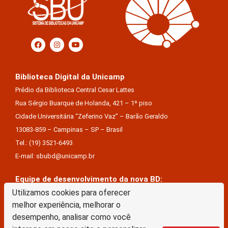
Biblioteca Digital da Unicamp
Prédio da Biblioteca Central Cesar Lattes
Rua Sérgio Buarque de Holanda, 421 – 1º piso
Cidade Universitária “Zeferino Vaz” – Barão Geraldo
13083-859 – Campinas – SP – Brasil
Tel.: (19) 3521-6493
E-mail: sbubd@unicamp.br
Equipe de desenvolvimento da nova BD:
Utilizamos cookies para oferecer
Keite Aparecida Duarte
melhor experiência, melhorar o
Márcio Vinícius De Jesus Almeida
desempenho, analisar como você
Saul Victor De Castro E Silva