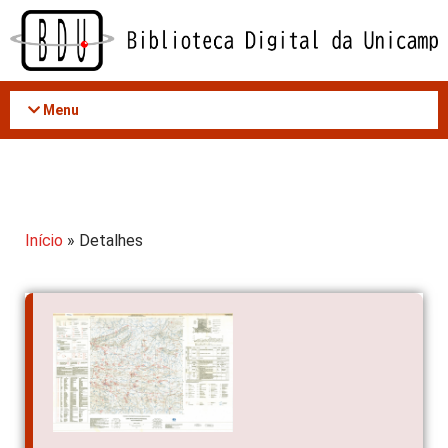
Acessar
o
conteúdo
Menu
Início
» Detalhes