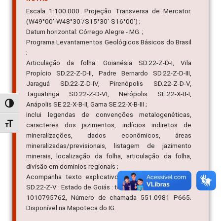
Escala 1:100.000. Projeção Transversa de Mercator.
(W49°00'-W48°30'/S15°30'-S16°00') ;
Datum horizontal: Córrego Alegre - MG. ;
Programa Levantamentos Geológicos Básicos do Brasil
;
Articulação da folha: Goianésia SD.22-Z-D-I, Vila
Propício SD.22-Z-D-II, Padre Bernardo SD.22-Z-D-III,
Jaraguá SD.22-Z-D-IV, Pirenópolis SD.22-Z-D-V,
Taguatinga SD.22-Z-D-VI, Nerópolis SE.22-X-B-I,
Anápolis SE.22-X-B-II, Gama SE.22-X-B-III ;
Alternar alto contraste
Inclui legendas de convenções metalogenéticas,
Alternar tamanho da fonte
caracteres dos jazimentos, indícios indiretos de
mineralizações, dados econômicos, áreas
mineralizadas/previsionais, listagem de jazimento
minerais, localização da folha, articulação da folha,
divisão em domínios regionais ;
Acompanha texto explicativo : "PIRENÓPOLIS: Folha
SD.22-Z-V : Estado de Goiás : texto explicativo", Tombo
1010795762, Número de chamada 551.0981 P665.
Disponível na Mapoteca do IG.