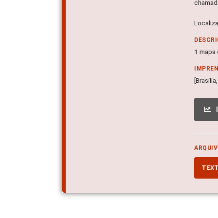
chamada
Localiz
DESCRI
1 mapa c
IMPRE
[Brasíli
ARQUIV
TEX