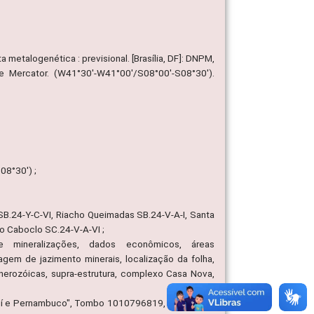
 metalogenética : previsional. [Brasília, DF]: DNPM,
e Mercator. (W41°30'-W41°00'/S08°00'-S08°30').
08°30') ;
SB.24-Y-C-VI, Riacho Queimadas SB.24-V-A-I, Santa
do Caboclo SC.24-V-A-VI ;
de mineralizações, dados econômicos, áreas
tagem de jazimento minerais, localização da folha,
anerozóicas, supra-estrutura, complexo Casa Nova,
iauí e Pernambuco", Tombo 1010796819, Número de