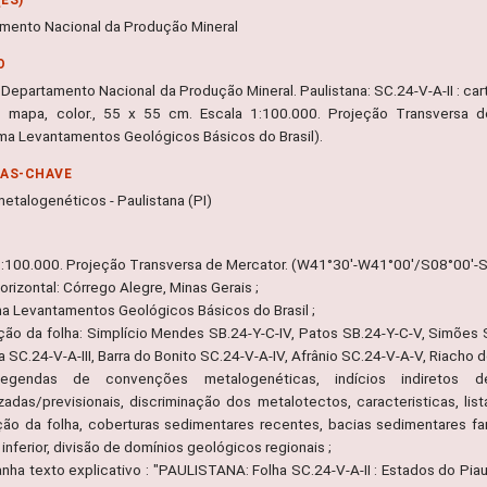
mento Nacional da Produção Mineral
O
Departamento Nacional da Produção Mineral. Paulistana: SC.24-V-A-II : carta
 mapa, color., 55 x 55 cm. Escala 1:100.000. Projeção Transversa d
ma Levantamentos Geológicos Básicos do Brasil).
RAS-CHAVE
etalogenéticos - Paulistana (PI)
1:100.000. Projeção Transversa de Mercator. (W41°30'-W41°00'/S08°00'-S
rizontal: Córrego Alegre, Minas Gerais ;
a Levantamentos Geológicos Básicos do Brasil ;
ação da folha: Simplício Mendes SB.24-Y-C-IV, Patos SB.24-Y-C-V, Simões 
 SC.24-V-A-III, Barra do Bonito SC.24-V-A-IV, Afrânio SC.24-V-A-V, Riacho 
 legendas de convenções metalogenéticas, indícios indiretos 
izadas/previsionais, discriminação dos metalotectos, caracteristicas, lis
ação da folha, coberturas sedimentares recentes, bacias sedimentares f
inferior, divisão de domínios geológicos regionais ;
ha texto explicativo : "PAULISTANA: Folha SC.24-V-A-II : Estados do P