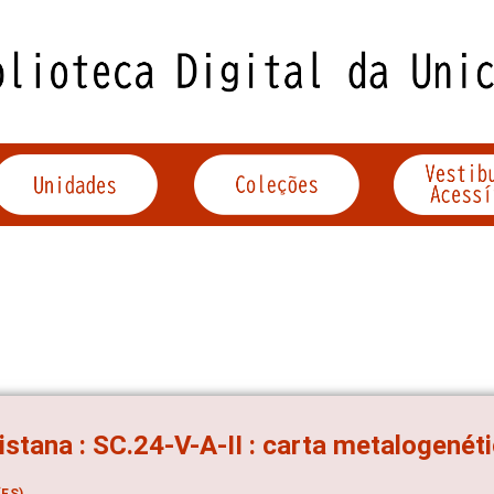
istana : SC.24-V-A-II : carta metalogenéti
ES)