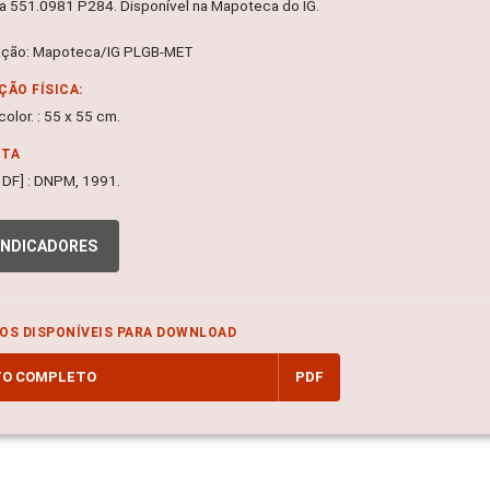
 551.0981 P284. Disponível na Mapoteca do IG.
ação: Mapoteca/IG PLGB-MET
ÇÃO FÍSICA:
olor. : 55 x 55 cm.
NTA
a, DF] : DNPM, 1991.
INDICADORES
OS DISPONÍVEIS PARA DOWNLOAD
TO COMPLETO
PDF