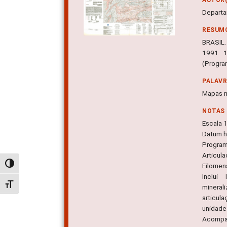
Departa
RESUM
BRASIL. 
1991. 1
(Progra
PALAV
Mapas m
NOTAS
Escala 
Datum ho
Program
Articul
Alternar alto contraste
Filomena
Inclui
Alternar tamanho da fonte
mineral
articul
unidade 
Acompan