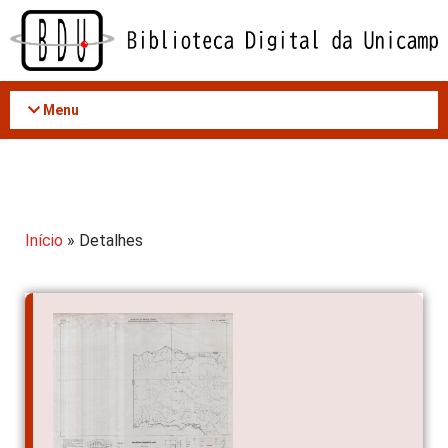
Acessar
o
conteúdo
Menu
Início
» Detalhes