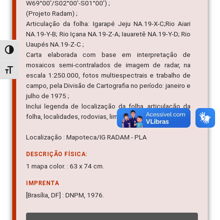
W69°00'/S02°00'-S01°00') ;
(Projeto Radam) ;
Articulação da folha: Igarapé Jeju NA.19-X-C;Rio Aiari
NA.19-Y-B; Rio Içana NA.19-Z-A; Iauaretê NA.19-Y-D; Rio
Uaupés NA.19-Z-C ;
Alternar alto contraste
Carta elaborada com base em interpretação de
mosaicos semi-contralados de imagem de radar, na
Alternar tamanho da fonte
escala 1:250.000, fotos multiespectrais e trabalho de
campo, pela Divisão de Cartografia no período: janeiro e
julho de 1975 ;
Inclui legenda de localização da folha, articulação da
folha, localidades, rodovias, limites, hidrografia.
Localização : Mapoteca/IG RADAM - PLA
DESCRIÇÃO FÍSICA:
1 mapa color. : 63 x 74 cm.
IMPRENTA
[Brasília, DF] : DNPM, 1976.