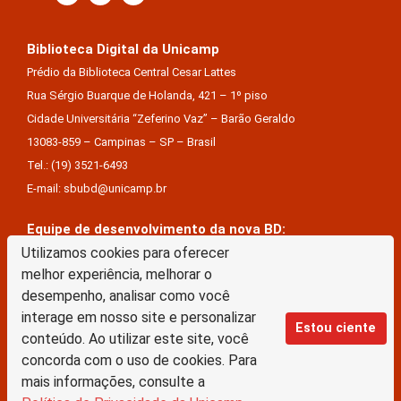
Biblioteca Digital da Unicamp
Prédio da Biblioteca Central Cesar Lattes
Rua Sérgio Buarque de Holanda, 421 – 1º piso
Cidade Universitária “Zeferino Vaz” – Barão Geraldo
13083-859 – Campinas – SP – Brasil
Tel.: (19) 3521-6493
E-mail: sbubd@unicamp.br
Equipe de desenvolvimento da nova BD:
Utilizamos cookies para oferecer
Keite Aparecida Duarte
melhor experiência, melhorar o
Márcio Vinícius De Jesus Almeida
desempenho, analisar como você
Saul Victor De Castro E Silva
interage em nosso site e personalizar
Estou ciente
conteúdo. Ao utilizar este site, você
A Biblioteca Digital da Unicamp está licenciado com uma Licença Creative Commons –
concorda com o uso de cookies. Para
Atribuição Sem Derivações 4.0 Internacional
mais informações, consulte a