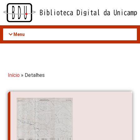
Acessar
o
conteúdo
Menu
Início
» Detalhes