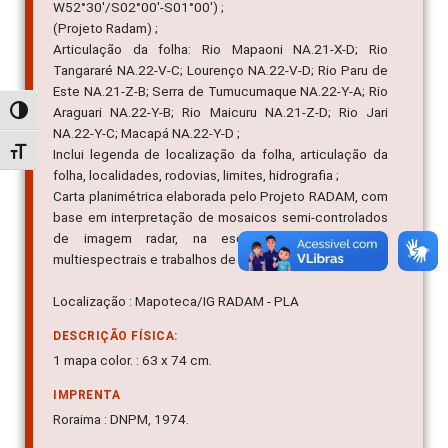
W52°30'/S02°00'-S01°00') ;
(Projeto Radam) ;
Articulação da folha: Rio Mapaoni NA.21-X-D; Rio
Tangararé NA.22-V-C; Lourenço NA.22-V-D; Rio Paru de
Este NA.21-Z-B; Serra de Tumucumaque NA.22-Y-A; Rio
Araguari NA.22-Y-B; Rio Maicuru NA.21-Z-D; Rio Jari
Alternar alto contraste
NA.22-Y-C; Macapá NA.22-Y-D ;
Alternar tamanho da fonte
Inclui legenda de localização da folha, articulação da
folha, localidades, rodovias, limites, hidrografia ;
Carta planimétrica elaborada pelo Projeto RADAM, com
base em interpretação de mosaicos semi-controlados
de imagem radar, na escala 1:250.000, fotos
multiespectrais e trabalhos de campo, 1972-1973.
Localização : Mapoteca/IG RADAM - PLA
DESCRIÇÃO FÍSICA:
1 mapa color. : 63 x 74 cm.
IMPRENTA
Roraima : DNPM, 1974.