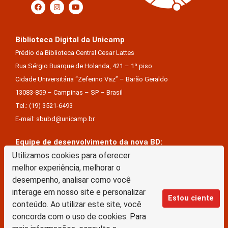
Biblioteca Digital da Unicamp
Prédio da Biblioteca Central Cesar Lattes
Rua Sérgio Buarque de Holanda, 421 – 1º piso
Cidade Universitária “Zeferino Vaz” – Barão Geraldo
13083-859 – Campinas – SP – Brasil
Tel.: (19) 3521-6493
E-mail: sbubd@unicamp.br
Equipe de desenvolvimento da nova BD:
Keite Aparecida Duarte
Utilizamos cookies para oferecer
melhor experiência, melhorar o
Márcio Vinícius De Jesus Almeida
desempenho, analisar como você
Saul Victor De Castro E Silva
interage em nosso site e personalizar
Estou ciente
conteúdo. Ao utilizar este site, você
A Biblioteca Digital da Unicamp está licenciado com uma Licença Creative Commons –
concorda com o uso de cookies. Para
Atribuição Sem Derivações 4.0 Internacional