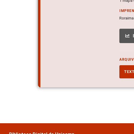
1 mapa c
IMPRE
Roraima
ARQUIV
TEX