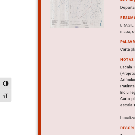
Departa
RESUM
BRASIL.
mapa, c
PALAV
Carta pl
NOTAS
Escala 
(Projet
Articul
Alternar alto contraste
Paulist
Inclui l
Alternar tamanho da fonte
Carta p
escala 
Localiz
DESCRI