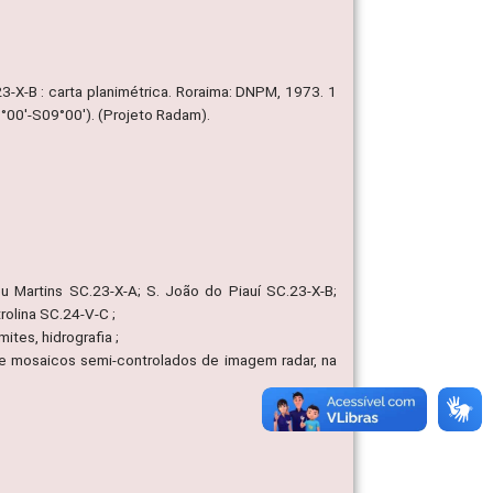
3-X-B : carta planimétrica. Roraima: DNPM, 1973. 1
°00'-S09°00'). (Projeto Radam).
eu Martins SC.23-X-A; S. João do Piauí SC.23-X-B;
olina SC.24-V-C ;
mites, hidrografia ;
e mosaicos semi-controlados de imagem radar, na