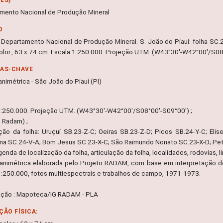
mento Nacional de Produção Mineral
O
 Departamento Nacional de Produção Mineral. S. João do Piauí: folha SC.2
olor., 63 x 74 cm. Escala 1:250.000. Projeção UTM. (W43°30'-W42°00'/S08
RAS-CHAVE
animétrica - São João do Piauí (PI)
1:250.000. Projeção UTM. (W43°30'-W42°00'/S08°00'-S09°00') ;
o Radam) ;
ação da folha: Uruçuí SB.23-Z-C; Oeiras SB.23-Z-D; Picos SB.24-Y-C; Elis
ana SC.24-V-A; Bom Jesus SC.23-X-C; São Raimundo Nonato SC.23-X-D; Petr
egenda de localização da folha, articulação da folha, localidades, rodovias, li
lanimétrica elaborada pelo Projeto RADAM, com base em interpretação d
1:250.000, fotos multiespectrais e trabalhos de campo, 1971-1973.
ação : Mapoteca/IG RADAM - PLA
ÇÃO FÍSICA: