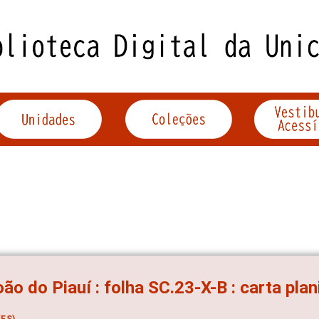
oão do Piauí : folha SC.23-X-B : carta pla
ES)