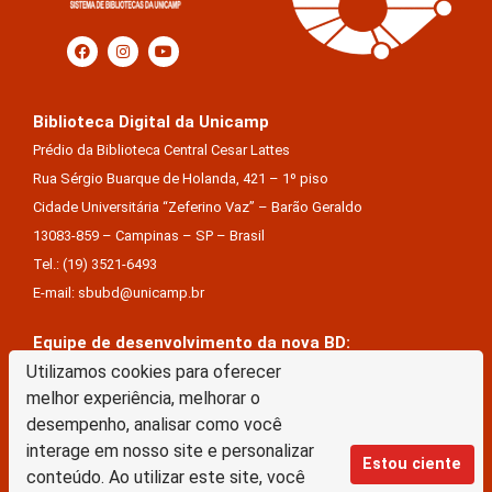
Biblioteca Digital da Unicamp
Prédio da Biblioteca Central Cesar Lattes
Rua Sérgio Buarque de Holanda, 421 – 1º piso
Cidade Universitária “Zeferino Vaz” – Barão Geraldo
13083-859 – Campinas – SP – Brasil
Tel.: (19) 3521-6493
E-mail: sbubd@unicamp.br
Equipe de desenvolvimento da nova BD:
Keite Aparecida Duarte
Utilizamos cookies para oferecer
melhor experiência, melhorar o
Márcio Vinícius De Jesus Almeida
desempenho, analisar como você
Saul Victor De Castro E Silva
interage em nosso site e personalizar
Estou ciente
conteúdo. Ao utilizar este site, você
A Biblioteca Digital da Unicamp está licenciado com uma Licença Creative Commons –