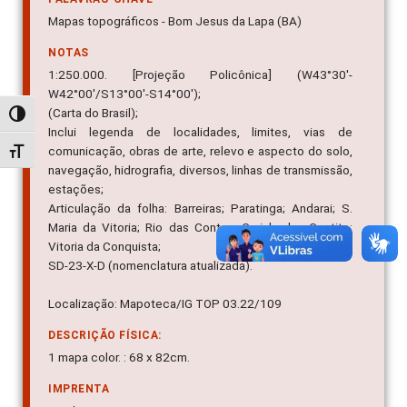
Mapas topográficos - Bom Jesus da Lapa (BA)
NOTAS
1:250.000. [Projeção Policônica] (W43°30'-
W42°00'/S13°00'-S14°00');
(Carta do Brasil);
Alternar alto contraste
Inclui legenda de localidades, limites, vias de
comunicação, obras de arte, relevo e aspecto do solo,
Alternar tamanho da fonte
navegação, hidrografia, diversos, linhas de transmissão,
estações;
Articulação da folha: Barreiras; Paratinga; Andarai; S.
Maria da Vitoria; Rio das Contas; Carinhanha; Caetite;
Vitoria da Conquista;
SD-23-X-D (nomenclatura atualizada).
Localização: Mapoteca/IG TOP 03.22/109
DESCRIÇÃO FÍSICA:
1 mapa color. : 68 x 82cm.
IMPRENTA