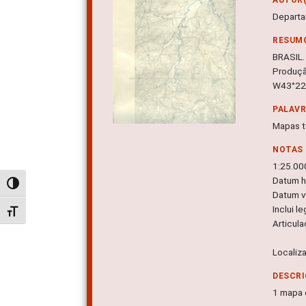
Departa
RESUM
BRASIL.
Produç
W43°22'
PALAV
Mapas t
NOTAS
1:25.00
Datum h
Alternar alto contraste
Datum v
Inclui l
Alternar tamanho da fonte
Articul
Localiz
DESCRI
1 mapa c