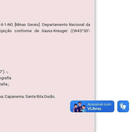
II-1-NO. [Minas Gerais]: Departamento Nacional da
ojeção conforme de Gauss-Kreuger. ((W43°30'-
). -;
grafia.
afia.;
ma; Capanema; Santa Rita Durão.