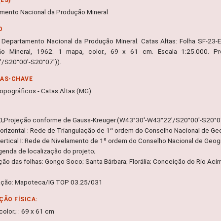
mento Nacional da Produção Mineral
O
 Departamento Nacional da Produção Mineral. Catas Altas: Folha SF-23-E-
ão Mineral, 1962. 1 mapa, color., 69 x 61 cm. Escala 1:25.000. Pr
/S20°00'-S20°07')).
RAS-CHAVE
opográficos - Catas Altas (MG)
0;Projeção conforme de Gauss-Kreuger.(W43°30'-W43°22'/S20°00'-S20°07'
orizontal : Rede de Triangulação de 1ª ordem do Conselho Nacional de Geo
ertical I: Rede de Nivelamento de 1º ordem do Conselho Nacional de Geogr
egenda de localização do projeto;
ação das folhas: Gongo Soco; Santa Bárbara; Florália; Conceição do Rio Aci
ação: Mapoteca/IG TOP 03.25/031
ÇÃO FÍSICA:
olor.; : 69 x 61 cm