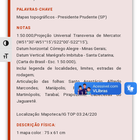
PALAVRAS-CHAVE
Mapas topográficos - Presidente Prudente (SP)
NOTAS
1:50.000;Projeção Universal Transversa de Mercator.
(W51°30'-W51°15'/S22°00'-S22°15');
Alternar alto contraste
Datum horizontal: Córrego Alegre - Minas Gerais;
Datum Vertical: Marégrafo Imbituba - Santa Catarina;
Alternar tamanho da fonte
(Carta do Brasil - Esc. 1:50.000);
Inclui legenda de localidades, limites, estradas de
rodagem;
Articulação das folhas: Santo Anastácio; Alfredo
Marcondes; Mariápolis; Presidente Bernardes;
Martinópolis; Tarabaí; Pirapozinho; Cabeceiras do
Jaguaretê.
Localização: Mapoteca/IG TOP 03.24/220
DESCRIÇÃO FÍSICA:
1 mapa color. : 75 x 61 cm