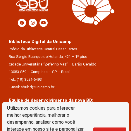
Biblioteca Digital da Unicamp
Prédio da Biblioteca Central Cesar Lattes
Rua Sérgio Buarque de Holanda, 421 – 1º piso
Cidade Universitária “Zeferino Vaz” – Barão Geraldo
13083-859 – Campinas – SP – Brasil
Tel.: (19) 3521-6493
E-mail: sbubd@unicamp.br
Equipe de desenvolvimento da nova BD:
Keite Aparecida Duarte
Utilizamos cookies para oferecer
melhor experiência, melhorar o
Márcio Vinícius De Jesus Almeida
desempenho, analisar como você
Saul Victor De Castro E Silva
interage em nosso site e personalizar