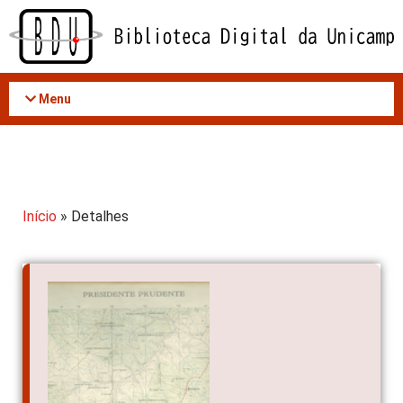
Acessar
o
conteúdo
Menu
Início
» Detalhes