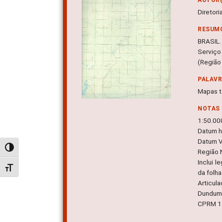
Diretor
RESUM
BRASIL. 
Serviço
(Região 
PALAV
Mapas t
NOTAS
1:50.00
Datum ho
Datum Ve
Alternar alto contraste
Região N
Inclui 
Alternar tamanho da fonte
da folha
Articul
Dundum 
CPRM 1