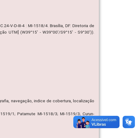
24-V-D-III-4 : MI-1518/4. Brasília, DF: Diretoria de
jeção UTM] (W39°15' - W39°00'/S9°15' - S9°30')).
rafia, navegação, indice de cobertura, localização
-1519/1; Patamute MI-1518/3; MI-1519/3; Curun-