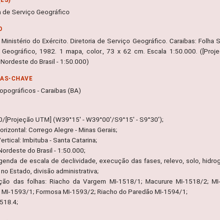
ia de Serviço Geográfico
O
Ministério do Exército. Diretoria de Serviço Geográfico. Caraibas: Folha SC.
 Geográfico, 1982. 1 mapa, color., 73 x 62 cm. Escala 1:50.000. ([Pro
Nordeste do Brasil - 1:50.000)
RAS-CHAVE
opográficos - Caraibas (BA)
0/[Projeção UTM] (W39°15' - W39°00'/S9°15' - S9°30');
rizontal: Corrego Alegre - Minas Gerais;
rtical: Imbituba - Santa Catarina;
ordeste do Brasil - 1:50.000;
legenda de escala de declividade, execução das fases, relevo, solo, hidrog
 no Estado, divisão administrativa;
ação das folhas: Riacho da Vargem MI-1518/1; Macurure MI-1518/2; MI
MI-1593/1; Formosa MI-1593/2; Riacho do Paredão MI-1594/1;
518.4;