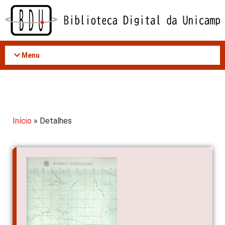
Acessar
o
conteúdo
Menu
Início
» Detalhes