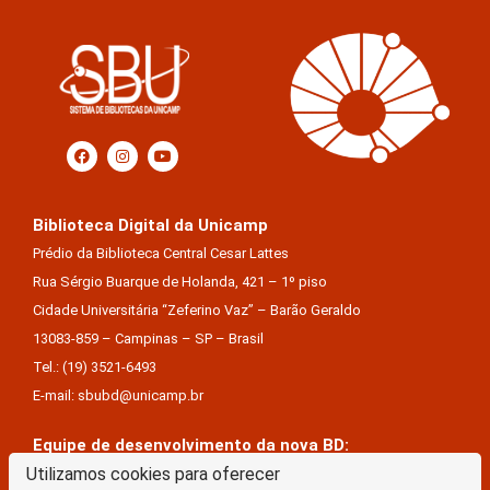
Biblioteca Digital da Unicamp
Prédio da Biblioteca Central Cesar Lattes
Rua Sérgio Buarque de Holanda, 421 – 1º piso
Cidade Universitária “Zeferino Vaz” – Barão Geraldo
13083-859 – Campinas – SP – Brasil
Tel.: (19) 3521-6493
E-mail: sbubd@unicamp.br
Equipe de desenvolvimento da nova BD:
Utilizamos cookies para oferecer
Keite Aparecida Duarte