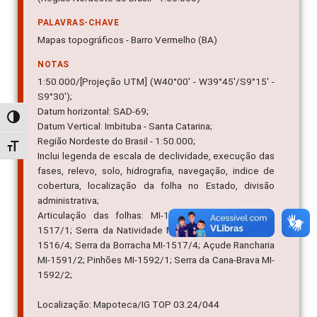
PALAVRAS-CHAVE
Mapas topográficos - Barro Vermelho (BA)
NOTAS
1:50.000/[Projeção UTM] (W40°00' - W39°45'/S9°15' -
S9°30');
Datum horizontal: SAD-69;
Alternar alto contraste
Datum Vertical: Imbituba - Santa Catarina;
Região Nordeste do Brasil - 1:50.000;
Alternar tamanho da fonte
Inclui legenda de escala de declividade, execução das
fases, relevo, solo, hidrografia, navegação, indice de
cobertura, localização da folha no Estado, divisão
administrativa;
Articulação das folhas: MI-1516/2; Rio Curaça MI-
1517/1; Serra da Natividade MI-1517/2; Caldeirão MI-
1516/4; Serra da Borracha MI-1517/4; Açude Rancharia
MI-1591/2; Pinhões MI-1592/1; Serra da Cana-Brava MI-
1592/2;
Localização: Mapoteca/IG TOP 03.24/044