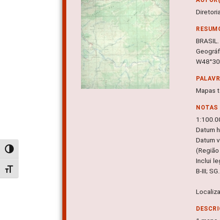
Diretor
RESUM
BRASIL.
Geográf
W48°30'
PALAV
Mapas t
NOTAS
1:100.0
Datum ho
Datum ve
(Região 
Alternar alto contraste
Inclui l
Alternar tamanho da fonte
B-III; S
Localiz
DESCRI