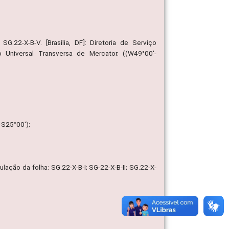
SG.22-X-B-V. [Brasília, DF]: Diretoria de Serviço
 Universal Transversa de Mercator. ((W49°00'-
-S25°00');
culação da folha: SG.22-X-B-I; SG-22-X-B-II; SG.22-X-