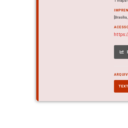
1 mapa c
IMPRE
[Brasíli
ACESSO
https
ARQUIV
TEX