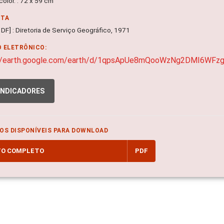
olor. : 72 x 59 cm
NTA
a, DF] : Diretoria de Serviço Geográfico, 1971
 ELETRÔNICO:
://earth.google.com/earth/d/1qpsApUe8mQooWzNg2DMI6WFzg
INDICADORES
OS DISPONÍVEIS PARA DOWNLOAD
TO COMPLETO
PDF