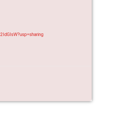
2IdGIsW?usp=sharing