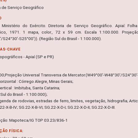
ia de Serviço Geográfico
O
 Ministério do Exército. Diretoria de Serviço Geográfico. Apiaí: Folha 
ico, 1971. 1 mapa, color., 72 x 59 cm. Escala 1:100.000. Projeção
/S24°30'-S25°00')). (Região Sul do Brasil - 1:100.000).
RAS-CHAVE
opográficos - Apiaí (SP e PR)
00;Projeção Universal Transversa de Mercator.(W49°00'-W48°30'/S24°30'
rizontal : Córrego Alegre, Minas Gerais;
rtical : Imbituba, Santa Catarina;
Sul do Brasil - 1:100.000);
egenda de rodovias, estradas de ferro, limites, vegetação, hidrografia; Arti
G.22-X-B-IV; SG.22-X-B-VI; SG.22-X-D-I; SG.22-X-D-II; SG.22-X-D-III.
ação: Mapoteca/IG TOP 03.23/836-1
ÇÃO FÍSICA: