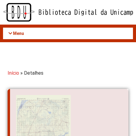
Acessar
o
conteúdo
Menu
Início
» Detalhes