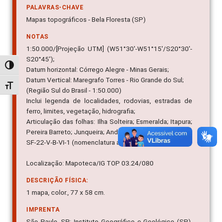
PALAVRAS-CHAVE
Mapas topográficos - Bela Floresta (SP)
NOTAS
1:50.000/[Projeção UTM] (W51°30'-W51°15'/S20°30'-
S20°45');
Alternar alto contraste
Datum horizontal: Córrego Alegre - Minas Gerais;
Datum Vertical: Maregrafo Torres - Rio Grande do Sul;
Alternar tamanho da fonte
(Região Sul do Brasil - 1:50.000)
Inclui legenda de localidades, rodovias, estradas de
ferro, limites, vegetação, hidrografia;
Articulação das folhas: Ilha Solteira; Esmeralda; Itapura;
Pereira Barreto; Junqueira; Andradina; Tres Alianças.
SF-22-V-B-VI-1 (nomenclatura atualizada).
Localização: Mapoteca/IG TOP 03.24/080
DESCRIÇÃO FÍSICA:
1 mapa, color., 77 x 58 cm.
IMPRENTA
São Paulo, SP: Instituto Geográfico e Geológico (SP),