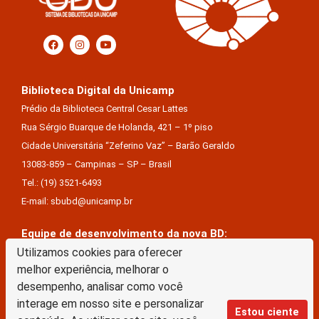
Biblioteca Digital da Unicamp
Prédio da Biblioteca Central Cesar Lattes
Rua Sérgio Buarque de Holanda, 421 – 1º piso
Cidade Universitária “Zeferino Vaz” – Barão Geraldo
13083-859 – Campinas – SP – Brasil
Tel.: (19) 3521-6493
E-mail: sbubd@unicamp.br
Equipe de desenvolvimento da nova BD:
Keite Aparecida Duarte
Utilizamos cookies para oferecer
melhor experiência, melhorar o
Márcio Vinícius De Jesus Almeida
desempenho, analisar como você
Saul Victor De Castro E Silva
interage em nosso site e personalizar
Estou ciente