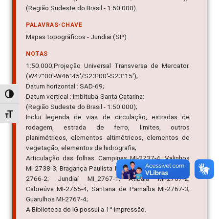
(Região Sudeste do Brasil - 1:50.000).
PALAVRAS-CHAVE
Mapas topográficos - Jundiai (SP)
NOTAS
1:50.000;Projeção Universal Transversa de Mercator.
(W47°00'-W46°45'/S23°00'-S23°15');
Datum horizontal : SAD-69;
Alternar alto contraste
Datum vertical : Imbituba-Santa Catarina;
(Região Sudeste do Brasil - 1:50.000);
Alternar tamanho da fonte
Inclui legenda de vias de circulação, estradas de
rodagem, estrada de ferro, limites, outros
planimétricos, elementos altimétricos, elementos de
vegetação, elementos de hidrografia;
Articulação das folhas: Campinas MI-2737-4; Valinhos
MI-2738-3; Bragança Paulista MI-2738-4; Indaiatuba MI-
2766-2; Jundiaí MI_2767-1; Atibaia MI-2767-2;
Cabreúva MI-2765-4; Santana de Parnaíba MI-2767-3;
Guarulhos MI-2767-4;
A Biblioteca do IG possui a 1ª impressão.