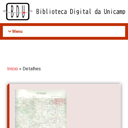
Acessar
o
conteúdo
Menu
Início
» Detalhes