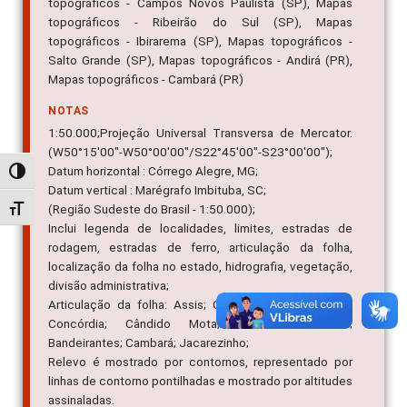
topográficos - Campos Novos Paulista (SP), Mapas
topográficos - Ribeirão do Sul (SP), Mapas
topográficos - Ibirarema (SP), Mapas topográficos -
Salto Grande (SP), Mapas topográficos - Andirá (PR),
Mapas topográficos - Cambará (PR)
NOTAS
1:50.000;Projeção Universal Transversa de Mercator.
(W50°15'00"-W50°00'00"/S22°45'00"-S23°00'00");
Datum horizontal : Córrego Alegre, MG;
Alternar alto contraste
Datum vertical : Marégrafo Imbituba, SC;
(Região Sudeste do Brasil - 1:50.000);
Alternar tamanho da fonte
Inclui legenda de localidades, limites, estradas de
rodagem, estradas de ferro, articulação da folha,
localização da folha no estado, hidrografia, vegetação,
divisão administrativa;
Articulação da folha: Assis; Campos Novos Paulista;
Concórdia; Cândido Mota; Palmital; Ourinhos;
Bandeirantes; Cambará; Jacarezinho;
Relevo é mostrado por contornos, representado por
linhas de contorno pontilhadas e mostrado por altitudes
assinaladas.