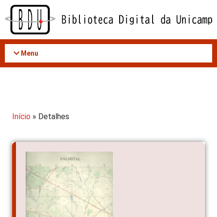
Acessar
o
conteúdo
Menu
Início
» Detalhes